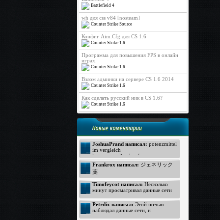
Battlefield 4
wh для css v84 [nosteam]
Counter Strike Source
Конфиг Aim.Cfg для CS 1.6
Counter Strike 1.6
Программа для повышения FPS в онлайн
играх.
Counter Strike 1.6
Взлом админки на сервере CS 1.6 2014
Counter Strike 1.6
Как сделать русский ник в CS 1.6?
Counter Strike 1.6
Новые коментарии
JoshuaPrand написал:
potenzmittel
im vergleich
kamagra online kaufen
Viagra Generica ohne Rezept
Frankrox написал:
ジェネリック
https://www.rezeptfrei-viagra.com -
薬
pde hemmer
generika apotheke
ジェネリック バイアグラ
Timofeycot написал:
Несколько
Kamagra ohne Rezept
バイアグラ 価格
минут просматривал данные сети
http://www.kokun.net/offers/orlistat -
интернет, неожиданно к своему
オルリスタット
удивлению открыл прелестный
Petrdix написал:
Этой ночью
ジェネリック
вебсайт. Посмотрите: http://lmp-
наблюдал данные сети, и
174.biz - лмп174 . Для меня
ジェネリック
неожиданно к своему восторгу
данный вебсайт произвел хорошее