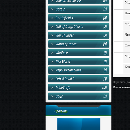
Counter Strike GO
[5]
Мод
Dota 2
[2]
Пла
Battlefield 4
[4]
Мод
Call of Duty: Ghosts
[2]
Что
War Thunder
[3]
World of Tanks
[9]
Све
WarFace
[1]
Мод
NFS World
[1]
Кон
Игры вконтакте
[1]
Left 4 Dead 2
[3]
[Правила до
MineCraft
[12]
Всего комм
DayZ
[2]
Профиль