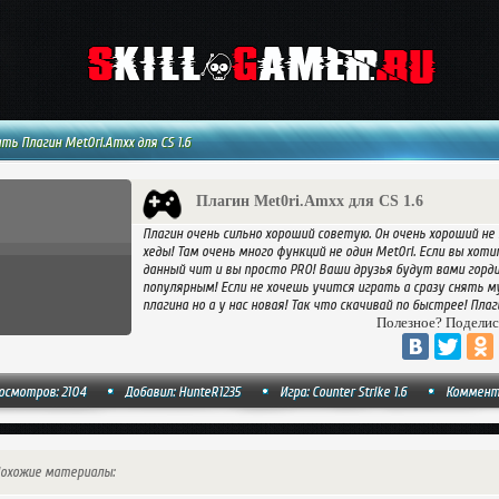
ть Плагин Met0ri.Amxx для CS 1.6
Плагин Met0ri.Amxx для CS 1.6
Плагин очень сильно хороший советую. Он очень хороший не
хеды! Там очень много функций не один Met0ri. Если вы хо
данный чит и вы просто PRO! Ваши друзья будут вами горд
популярным! Если не хочешь учится играть а сразу снять м
плагина но а у нас новая! Так что скачивай по быстрее! Плаг
Полезное? Поделис
осмотров: 2104
Добавил:
HunteR1235
Игра: Counter Strike 1.6
Коммент
охожие материалы: