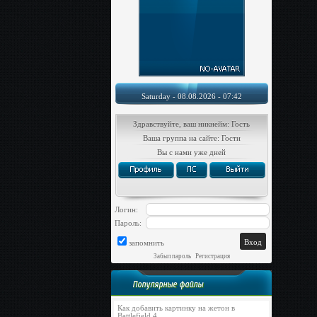
Saturday - 08.08.2026 - 07:42
Здравствуйте, ваш никнейм: Гость
Ваша группа на сайте: Гости
Вы с нами уже дней
Логин:
Пароль:
запомнить
Забыл пароль
|
Регистрация
Популярные файлы
Как добавить картинку на жетон в
Battlefield 4