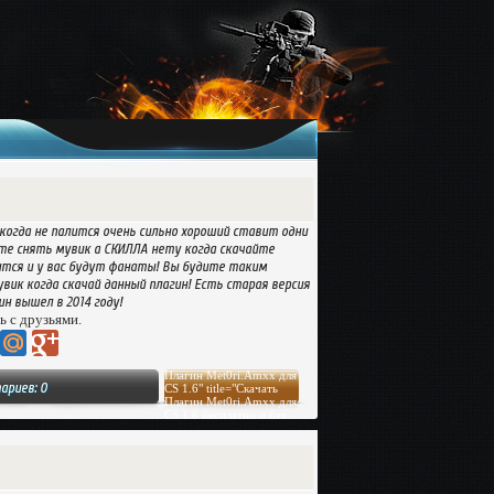
 когда не палится очень сильно хороший ставит одни
тите снять мувик а СКИЛЛА нету когда скачайте
ится и у вас будут фанаты! Вы будите таким
увик когда скачай данный плагин! Есть старая версия
ин вышел в 2014 году!
ь с друзьями.
Плагин Met0ri.Amxx для
ариев: 0
CS 1.6" title="Скачать
Плагин Met0ri.Amxx для
CS 1.6 бесплатно и без
регистрации"
target="_blank">Скачать
файл