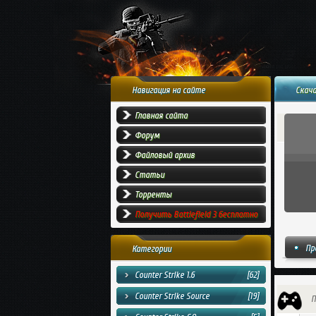
Навигация на сайте
Скача
Главная сайта
Форум
Файловый архив
Статьи
Торренты
Получить Battlefield 3 бесплатно
Пр
Категории
Counter Strike 1.6
[62]
Counter Strike Source
[19]
П