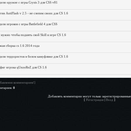
ели оружие с игры Crysis 3 для CSS v81
гин AntiFlash v 2.5 - не слепим своих для CS 1.6
ели игроков с игры Battlefield 4 для CSS
 нужно чтобы поднять свой Skill в игре CS 1.6
жая сборка cs 1.6 2014 года
ели террористов в белом камуфляже для CS 1.6
фиг игрока qUnzoReZ для CS 1.6
бавления комментариев!]
ентариев
:
0
Добавлять комментарии могут только зарегистрированные
[
Регистрация
|
Вход
]