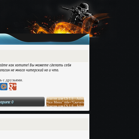
райте как хотите! Вы можете сделать себя
агин не много читерский но и что.
ь с друзьями.
Плагин для CS 1.6 - Admin
ариев: 0
Nice Menu" title="Скачать
Плагин для CS 1.6 - Admin
Nice Menu бесплатно и без
регистрации"
target="_blank">Скачать
файл