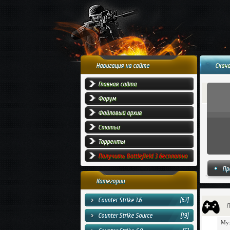
Навигация на сайте
Скача
Главная сайта
Форум
Файловый архив
Статьи
Торренты
Получить Battlefield 3 бесплатно
Пр
Категории
Counter Strike 1.6
[62]
П
Counter Strike Source
[19]
Муз