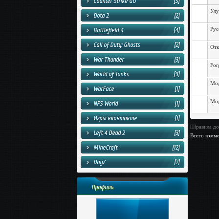
Counter Strike GO
[5]
Улу
Dota 2
[2]
Рус
Battlefield 4
[4]
Call of Duty: Ghosts
[2]
Отк
War Thunder
[3]
For
World of Tanks
[9]
Мод
WarFace
[1]
Мод
NFS World
[1]
Игры вконтакте
[1]
[Правила до
Left 4 Dead 2
[3]
Всего комм
MineCraft
[12]
DayZ
[2]
Профиль