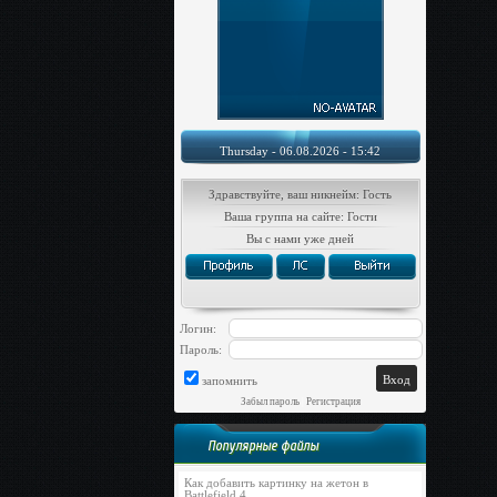
Thursday - 06.08.2026 - 15:42
Здравствуйте, ваш никнейм: Гость
Ваша группа на сайте: Гости
Вы с нами уже дней
Логин:
Пароль:
запомнить
Забыл пароль
|
Регистрация
Популярные файлы
Как добавить картинку на жетон в
Battlefield 4