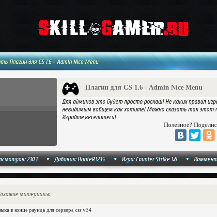
ть Плагин для CS 1.6 - Admin Nice Menu
Плагин для CS 1.6 - Admin Nice Menu
Для админов это будет просто роскаш! Не каких правил иг
невидимым вобщем как хотите! Можно сказать так этот пл
Играйте,веселитесь!
Полезное? Поделис
осмотров: 2303
Добавил:
HunteR1235
Игра: Counter Strike 1.6
Коммент
охожие материалы:
ыка в конце раунда для сервера css v34