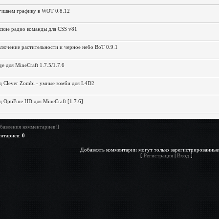
чшаем графику в WOT 0.8.12
ские радио команды для CSS v81
лючение растительности и черное небо ВоТ 0.9.1
ge для MineCraft 1.7.5/1.7.6
 Clever Zombi - умные зомби для L4D2
 OptiFine HD для MineCraft [1.7.6]
бавления комментариев!]
ентариев
:
0
Добавлять комментарии могут только зарегистрированные
[
Регистрация
|
Вход
]