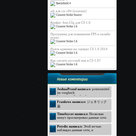
Battlefield 4
wh для css v84 [nosteam]
Counter Strike Source
Конфиг Aim.Cfg для CS 1.6
Counter Strike 1.6
Программа для повышения FPS в онлайн
играх.
Counter Strike 1.6
Взлом админки на сервере CS 1.6 2014
Counter Strike 1.6
Как сделать русский ник в CS 1.6?
Counter Strike 1.6
Новые коментарии
JoshuaPrand написал:
potenzmittel
im vergleich
kamagra online kaufen
Viagra Generica ohne Rezept
Frankrox написал:
ジェネリック
https://www.rezeptfrei-viagra.com -
薬
pde hemmer
generika apotheke
ジェネリック バイアグラ
Timofeycot написал:
Несколько
Kamagra ohne Rezept
バイアグラ 価格
минут просматривал данные сети
http://www.kokun.net/offers/orlistat -
интернет, неожиданно к своему
オルリスタット
удивлению открыл прелестный
Petrdix написал:
Этой ночью
ジェネリック
вебсайт. Посмотрите: http://lmp-
наблюдал данные сети, и
174.biz - лмп174 . Для меня
ジェネリック
неожиданно к своему восторгу
данный вебсайт произвел хорошее