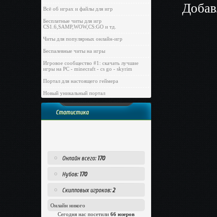
Добав
Всё об играх и файлы для игр
Бесплатные читы для игр
CS1.6,SAMP,WOW,CS:GO и тд.
Читы для популярных онлайн-игр
Беспалевные читы на игры
Игровое сообщество #1: скачать лучшие
игры на PC - minecraft - cs go - skyrim
Портал для настоящего геймера
Новый уникальный портал
Статистика
Онлайн всего:
170
Нубов:
170
Скилловых игроков:
2
Онлайн никого
Сегодня нас посетили
66 юзеров