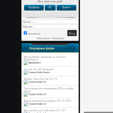
Вы с нами уже дней
Логин:
Пароль:
запомнить
Забыл пароль
|
Регистрация
Популярные файлы
Как добавить картинку на жетон в
Battlefield 4
Battlefield 4
wh для css v84 [nosteam]
Counter Strike Source
Конфиг Aim.Cfg для CS 1.6
Counter Strike 1.6
Программа для повышения FPS в онлайн
играх.
Counter Strike 1.6
Взлом админки на сервере CS 1.6 2014
Counter Strike 1.6
Как сделать русский ник в CS 1.6?