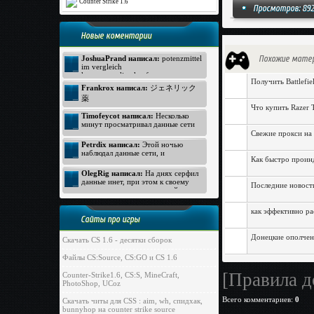
Counter Strike 1.6
Просмотров: 892
Новые коментарии
Похожие мате
JoshuaPrand написал:
potenzmittel
im vergleich
kamagra online kaufen
Получить Battlefi
Viagra Generica ohne Rezept
Frankrox написал:
ジェネリック
https://www.rezeptfrei-viagra.com -
薬
pde hemmer
Что купить Razer T
generika apotheke
ジェネリック バイアグラ
Timofeycot написал:
Несколько
Kamagra ohne Rezept
バイアグラ 価格
минут просматривал данные сети
http://www.kokun.net/offers/orlistat -
интернет, неожиданно к своему
Свежие прокси на 
オルリスタット
удивлению открыл прелестный
Petrdix написал:
Этой ночью
ジェネリック
вебсайт. Посмотрите: http://lmp-
наблюдал данные сети, и
174.biz - лмп174 . Для меня
ジェネリック
Как быстро проин
неожиданно к своему восторгу
данный вебсайт произвел хорошее
обнаружил прекрасный вебсайт.
OlegRig написал:
На днях серфил
впечатление. Всем пока!
Вот ссылка: https://vitalya-
данные инет, при этом к своему
Последние новост
bro.com.ru/ - vitalya bro com в
удивлению увидел отличный
обход блокировки . Для нас
ресурс. Я про него: http://siti-
вышеуказанный веб-сайт оказал
klad.biz/ - sitiklad biz . Для меня
как эффективно ра
хорошее впечатление. Всем пока!
этот вебсайт произвел
Сайты про игры
незабываемое впечатление.
Успехов всем!
Донецкие ополчен
Скачать CS 1.6 - десятки сборок
Файлы CS:Source, CS:GO и CS 1.6
[Правила д
Counter-Strike1.6, CS:S, MineCraft,
PhotoShop, UCoz
Всего комментариев
:
0
Скачать читы для CSS : aim, wh, спидхак,
bunnyhop на counter strike source