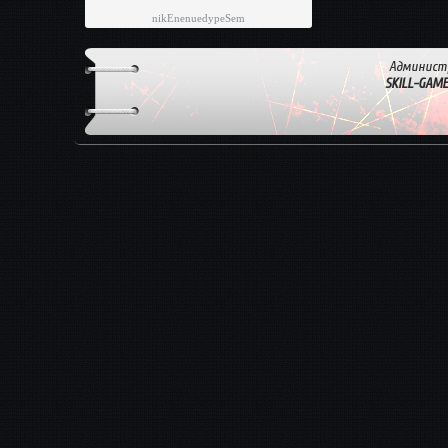
nikEnenuedypeSem
Админист
SKILL-GAM