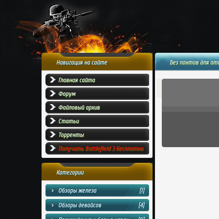
Навигация на сайте
Без понтов для отцо
Главная сайта
Форум
Файловый архив
Статьи
Торренты
Получить Battlefield 3 бесплатно
Категории
Обзоры железа
[1]
Обзоры девайсов
[4]