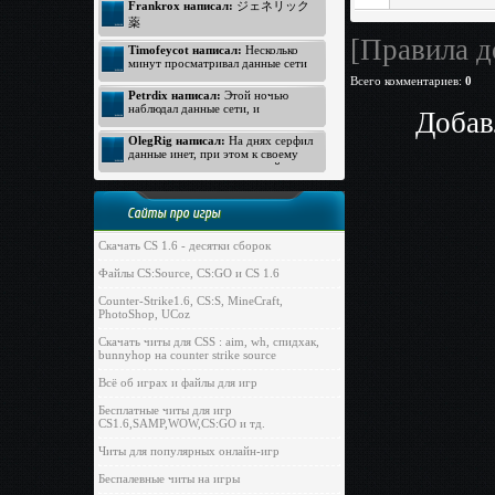
Frankrox написал:
ジェネリック
https://www.rezeptfrei-viagra.com -
薬
pde hemmer
generika apotheke
ジェネリック バイアグラ
[Правила д
Timofeycot написал:
Несколько
Kamagra ohne Rezept
バイアグラ 価格
минут просматривал данные сети
http://www.kokun.net/offers/orlistat -
интернет, неожиданно к своему
Всего комментариев
:
0
オルリスタット
удивлению открыл прелестный
Petrdix написал:
Этой ночью
ジェネリック
вебсайт. Посмотрите: http://lmp-
наблюдал данные сети, и
Добав
174.biz - лмп174 . Для меня
ジェネリック
неожиданно к своему восторгу
данный вебсайт произвел хорошее
обнаружил прекрасный вебсайт.
OlegRig написал:
На днях серфил
впечатление. Всем пока!
Вот ссылка: https://vitalya-
данные инет, при этом к своему
bro.com.ru/ - vitalya bro com в
удивлению увидел отличный
обход блокировки . Для нас
ресурс. Я про него: http://siti-
вышеуказанный веб-сайт оказал
klad.biz/ - sitiklad biz . Для меня
хорошее впечатление. Всем пока!
этот вебсайт произвел
Сайты про игры
незабываемое впечатление.
Успехов всем!
Скачать CS 1.6 - десятки сборок
Файлы CS:Source, CS:GO и CS 1.6
Counter-Strike1.6, CS:S, MineCraft,
PhotoShop, UCoz
Скачать читы для CSS : aim, wh, спидхак,
bunnyhop на counter strike source
Всё об играх и файлы для игр
Бесплатные читы для игр
CS1.6,SAMP,WOW,CS:GO и тд.
Читы для популярных онлайн-игр
Беспалевные читы на игры