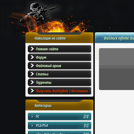
Навигация на сайте
BioShock Infinite: B
Главная сайта
Форум
Файловый архив
Статьи
Торренты
Получить Battlefield 3 бесплатно
Категории
PC
[23]
PS3/PS4
[12]