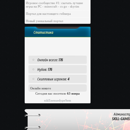
Игровое сообщество #1: скачать лучшие
игры на PC - minecraft - cs go - skyrim
Портал для настоящего геймера
Новый уникальный портал
Статистика
Онлайн всего:
176
Нубов:
176
Скилловых игроков:
4
Онлайн никого
Сегодня нас посетило
63 юзера
nikEnenuedypeSem
Администр
SKILL-GAME