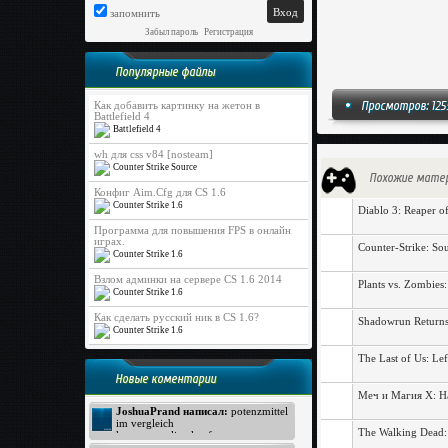
запомнить
Забыл пароль
|
Регистрация
Популярные файлы
Просмотров: 125
Как добавить картинку на жетон в
Battlefield 4
Battlefield 4
wh для css v84 [nosteam]
Counter Strike Source
Похожие мате
Конфиг Aim.Cfg для CS 1.6
Counter Strike 1.6
Diablo 3: Reaper o
Программа для повышения FPS в онлайн
играх.
Counter-Strike: So
Counter Strike 1.6
Взлом админки на сервере CS 1.6 2014
Plants vs. Zombies
Counter Strike 1.6
Как сделать русский ник в CS 1.6?
Shadowrun Returns
Counter Strike 1.6
The Last of Us: Le
Новые коментарии
Меч и Магия X: На
JoshuaPrand написал:
potenzmittel
im vergleich
The Walking Dead:
kamagra online kaufen
Viagra Generica ohne Rezept