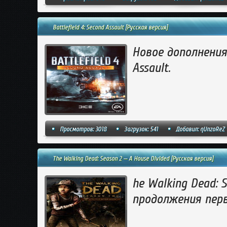
Battlefield 4: Second Assault [Русская версия]
Новое дополнения 
Assault.
Просмотров: 3018
Загрузок: 541
Добавил:
qUnzoReZ
The Walking Dead: Season 2 — A House Divided [Русская версия]
he Walking Dead: S
продолжения перв