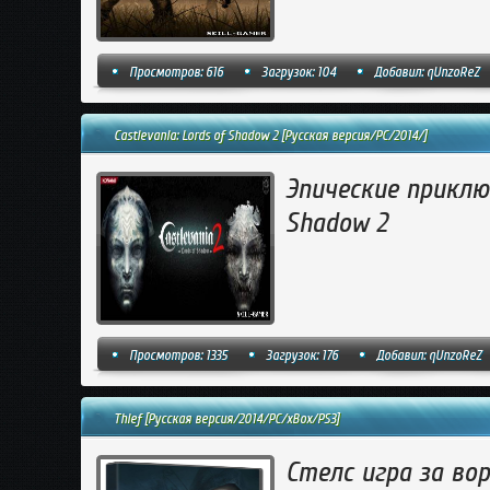
Просмотров: 616
Загрузок: 104
Добавил:
qUnzoReZ
Castlevania: Lords of Shadow 2 [Русская версия/PC/2014/]
Эпические приключ
Shadow 2
Просмотров: 1335
Загрузок: 176
Добавил:
qUnzoReZ
Thief [Русская версия/2014/PC/xBox/PS3]
Стелс игра за вора