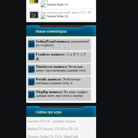
2014
Counter Strike 1.6
Как сделать русский ник в CS 1.6?
Counter Strike 1.6
Новые коментарии
JoshuaPrand написал:
potenzmittel
im vergleich
kamagra online kaufen
Viagra Generica ohne Rezept
Frankrox написал:
ジェネリック
https://www.rezeptfrei-viagra.com -
薬
pde hemmer
generika apotheke
ジェネリック バイアグラ
Timofeycot написал:
Несколько
Kamagra ohne Rezept
バイアグラ 価格
минут просматривал данные сети
http://www.kokun.net/offers/orlistat -
интернет, неожиданно к своему
オルリスタット
удивлению открыл прелестный
Petrdix написал:
Этой ночью
ジェネリック
вебсайт. Посмотрите: http://lmp-
наблюдал данные сети, и
174.biz - лмп174 . Для меня
ジェネリック
неожиданно к своему восторгу
данный вебсайт произвел хорошее
обнаружил прекрасный вебсайт.
OlegRig написал:
На днях серфил
впечатление. Всем пока!
Вот ссылка: https://vitalya-
данные инет, при этом к своему
bro.com.ru/ - vitalya bro com в
удивлению увидел отличный
обход блокировки . Для нас
ресурс. Я про него: http://siti-
вышеуказанный веб-сайт оказал
klad.biz/ - sitiklad biz . Для меня
хорошее впечатление. Всем пока!
этот вебсайт произвел
Сайты про игры
незабываемое впечатление.
Успехов всем!
Скачать CS 1.6 - десятки сборок
Файлы CS:Source, CS:GO и CS 1.6
Counter-Strike1.6, CS:S, MineCraft,