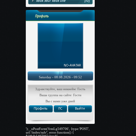
xBox 360/ xBox One
[10]
Профиль
Saturday - 08.08.2026 - 09:52
Здравствуйте, ваш никнейм: Гость
Ваша группа на сайте: Гости
Вы с нами уже дней
'); _uPostForm('frmLg549706', {type:'POST',
url:'/index/sub/', error:function() {