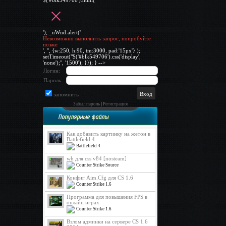
$('#blk549706').html('
'); _uWnd.alert('
Невозможно выполнить запрос, попробуйте
позже
', '', {w:250, h:90, tm:3000, pad:'15px'} );
setTimeout("$('#blk549706').css('display',
'none');", '1500'); }}); } -->
Логин:
Пароль:
запомнить
Забыл пароль
|
Регистрация
Популярные файлы
Как добавить картинку на жетон в
Battlefield 4
Battlefield 4
wh для css v84 [nosteam]
Counter Strike Source
Конфиг Aim.Cfg для CS 1.6
Counter Strike 1.6
Программа для повышения FPS в
онлайн играх.
Counter Strike 1.6
Взлом админки на сервере CS 1.6