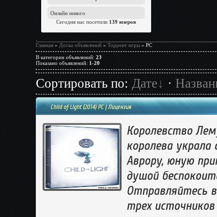
Онлайн никого
Сегодня нас посетили
139 юзеров
Главная
»
Доска объявлений
»
Торрент игры
» PC
В категории объявлений
:
23
Показано объявлений
:
1-20
Сортировать по
:
Дате
·
Назва
Child of Light (2014) РС | Лицензия
Королевство Лему
королева украла с
Аврору, юную при
душой беспокоит
Отправляйтесь в 
трех источников 