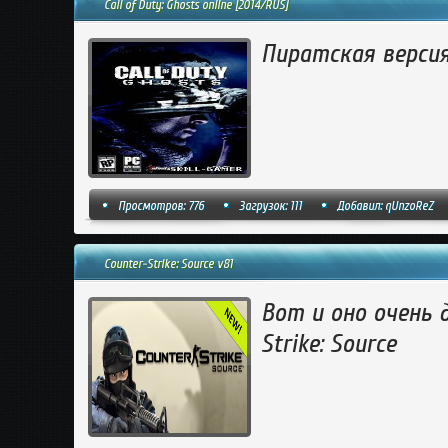
Call of Duty: Ghosts online [2014/RUS]
Пиратская версия 
Просмотров: 776
Загрузок: 111
Добавил:
qUnzoReZ
Counter-Strike: Source v81
Вот и оно очень 
Strike: Source