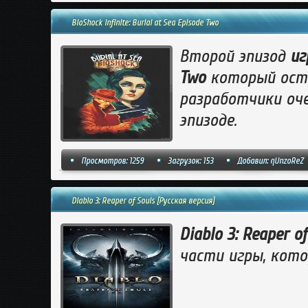
BioShock Infinite: Burial at Sea Episode Two
Второй эпизод
иг
Two
который оста
разработчики оч
эпизоде.
Просмотров: 1259
Загрузок: 153
Добавил:
qUnzoReZ
Diablo 3: Reaper of Souls [Русская версия]
Diablo 3: Reaper of
части игры, кото