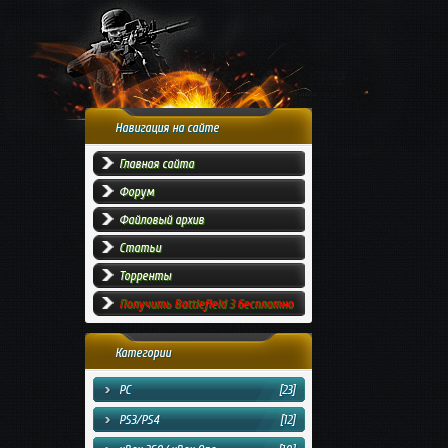
Навигация на сайте
Главная сайта
Форум
Файловый архив
Статьи
Торренты
Получить Battlefield 3 бесплатно
Категории
PC
[23]
PS3/PS4
[12]