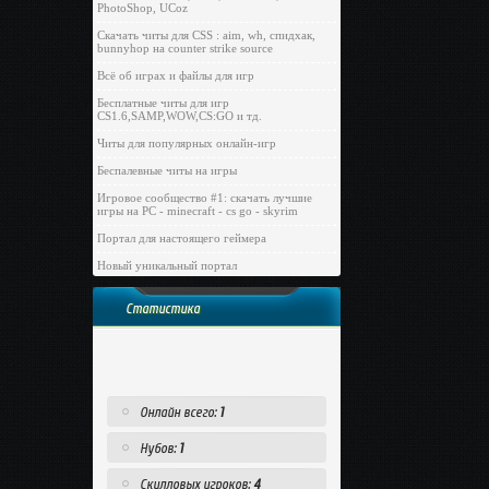
PhotoShop, UCoz
Скачать читы для CSS : aim, wh, спидхак,
bunnyhop на counter strike source
Всё об играх и файлы для игр
Бесплатные читы для игр
CS1.6,SAMP,WOW,CS:GO и тд.
Читы для популярных онлайн-игр
Беспалевные читы на игры
Игровое сообщество #1: скачать лучшие
игры на PC - minecraft - cs go - skyrim
Портал для настоящего геймера
Новый уникальный портал
Статистика
Онлайн всего:
1
Нубов:
1
Скилловых игроков:
4