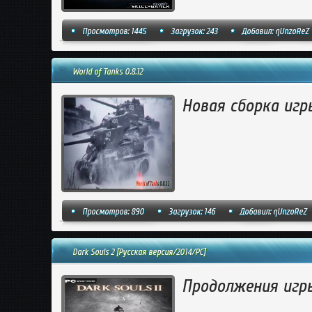
Просмотров: 1445
Загрузок: 243
Добавил:
qUnzoReZ
World of Tanks 0.8.12
Новая сборка игры
Просмотров: 890
Загрузок: 146
Добавил:
qUnzoReZ
Dark Souls 2 [Русская версия/2014/PC]
Продолжения игры