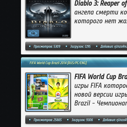
Diablo 3: Reaper of
ангела смерти ко
которого нет жа
Просмотров: 5309
Загрузок: 1295
Добавил:
qUnzoRe
FIFA World Cup Brazil 2014 [RUS/PC/ENG]
FIFA World Cup Bra
игры FIFA которо
новой версии игр
Brazil - Чемпиона
Просмотров: 25665
Загрузок: 9306
Добавил:
qUnzoR