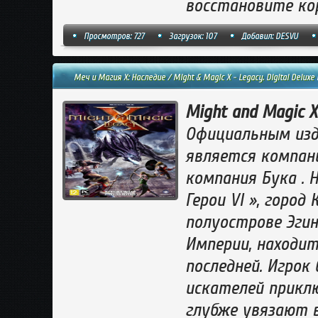
восстановите ко
Просмотров: 727
Загрузок: 107
Добавил:
DESVU
Меч и Магия X: Наследие / Might & Magic X - Legacy. Digital Deluxe E
Might and Magic X
Официальным изда
является компани
компания Бука . 
Герои VI », город
полуострове Эгин
Империи, находит
последней. Игрок
искателей приклю
глубже увязают в