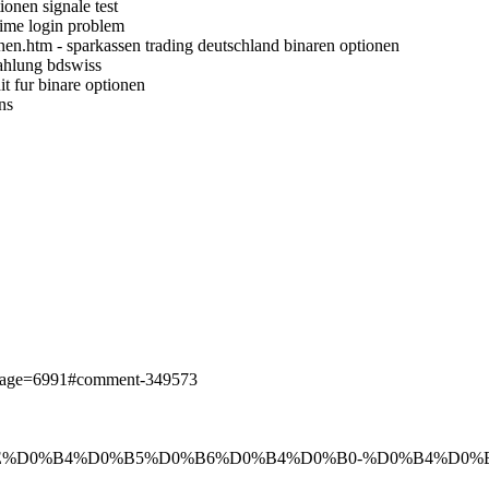
ionen signale test
time login problem
onen.htm - sparkassen trading deutschland binaren optionen
zahlung bdswiss
it fur binare optionen
ns
s?page=6991#comment-349573
ic/475723-%D0%BE%D0%B4%D0%B5%D0%B6%D0%B4%D0%B0-%D