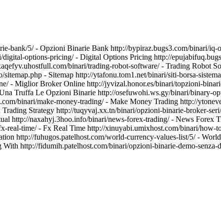
inarie-bank/5/ - Opzioni Binarie Bank http://bypiraz.bugs3.com/binari/i
ri/digital-options-pricing/ - Digital Options Pricing http://epujabif
p://xaqefyv.uhostfull.com/binari/trading-robot-software/ - Trading Robot 
itemap.php - Sitemap http://ytafonu.tom1.net/binari/siti-borsa-sistema-
/ - Miglior Broker Online http://jyvizal.honor.es/binari/topzioni-binar
Una Truffa Le Opzioni Binarie http://osefuwohi.ws.gy/binari/binary-opt
tuars.com/binari/make-money-trading/ - Make Money Trading http://yton
rex Trading Strategy http://tuqyvaj.xx.tn/binari/opzioni-binarie-broker-
irtual http://naxahyj.3hoo.info/binari/news-forex-trading/ - News Forex
x-real-time/ - Fx Real Time http://xinuyabi.umixhost.com/binari/how-to-
fication http://fuhugos.patelhost.com/world-currency-values-list/5/ - W
ding With http://fidumih.patelhost.com/binari/opzioni-binarie-demo-sen