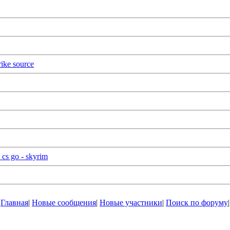
ike source
cs go - skyrim
Главная
|
Новые сообщения
|
Новые участники
|
Поиск по форуму
|