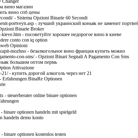
ey Changer
ера вино магазин
купить вино спб цены
secondi/ - Sistema Opzioni Binarie 60 Secondi
-zamenit-portveyn.asp - лучший украинский коньяк не заменит портве
 Opzioni Binarie Broker
o-v-kieve.htm - посоветуйте хорошее недорогое вино в киеве
dere conto con iq option
onweb Opinioni
iya-kupit-mozhno - безалкогольное вино франция купить можно
a-pagamento-con-sms/ - Opzioni Binari Segnali A Pagamento Con Sms
коньяк большим оптом пермь
 Option Attivazione
т-21/ - купить дорогой алкоголь через нет 21
/ - Erfahrungen BinaRe Optionen
rie
 - steuerberater online binare optionen
rfahrungen
n
- binare optionen handeln mit spielgeld
en handeln demo konto
- binare optionen kostenlos testen