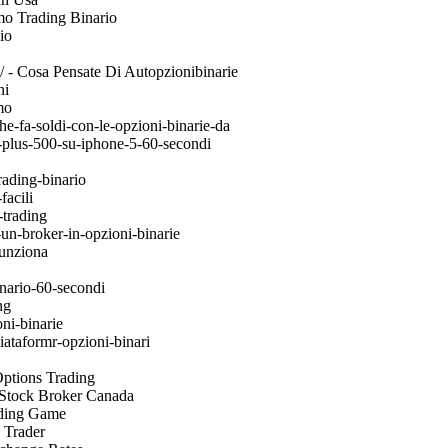
emo Trading Binario
io
7/ - Cosa Pensate Di Autopzionibinarie
ni
mo
e-fa-soldi-con-le-opzioni-binarie-da
-plus-500-su-iphone-5-60-secondi
rading-binario
facili
trading
un-broker-in-opzioni-binarie
funziona
nario-60-secondi
ng
ni-binarie
ataformr-opzioni-binari
 Options Trading
t Stock Broker Canada
rading Game
x Trader