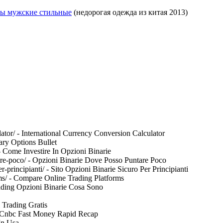
ы мужские стильные
(недорогая одежда из китая 2013)
ulator/ - International Currency Conversion Calculator
nary Options Bullet
 - Come Investire In Opzioni Binarie
are-poco/ - Opzioni Binarie Dove Posso Puntare Poco
r-principianti/ - Sito Opzioni Binarie Sicuro Per Principianti
rms/ - Compare Online Trading Platforms
 Trading Opzioni Binarie Cosa Sono
i Trading Gratis
/ - Cnbc Fast Money Rapid Recap
In Usa