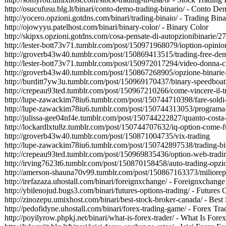
http://osucufusu.blg.lt/binari/conto-demo-trading-binario/ - Conto D
http://yocero.opzioni.gotdns.com/binari/trading-binaio/ - Trading Bina
http://ojowyyu.patelhost.com/binari/binary-color/ - Binary Color
http://skipxs.opzioni.gotdns.com/cosa-pensate-di-autopzionibinarie/2
http://lester-bott73v71.tumblr.com/post/150971968079/ioption-opinio
http://groverb43w40.tumblr.com/post/150869413515/trading-free-de
http://lester-bott73v71.tumblr.com/post/150972017294/video-donna-ch
http://groverb43w40.tumblr.com/post/150867268905/opzione-binarie
http://burditt7yw3u.tumblr.com/post/150969170437/binary-speedboat
http://crepeau93ted.tumblr.com/post/150967210266/come-vincere-il-t
http://lupe-zawackim78iu6.tumblr.com/post/150744710398/fare-soldi-
http://lupe-zawackim78iu6.tumblr.com/post/150744313053/programa-
http://julissa-gee04nf4e.tumblr.com/post/150744222827/quanto-costa-
http://lockardlxtu8z.tumblr.com/post/150744707632/iq-option-come-
http://groverb43w40.tumblr.com/post/150871004735/vix-trading
http://lupe-zawackim78iu6.tumblr.com/post/150742897538/trading-bi
http://crepeau93ted.tumblr.com/post/150969835436/option-web-tradi
http://irving7623t6.tumblr.com/post/150870158458/auto-trading-opzio
http://amerson-shauna70v99.tumblr.com/post/150867163373/miliorepi
http://irefazaza.uhostall.com/binari/foreignxchange/ - Foreignxchange
http://ybilenojud.bugs3.com/binari/futures-options-trading/ - Futures
http://zinozepu.umixhost.com/binari/best-stock-broker-canada/ - Bes
http://pedofidyne.uhostall.com/binari/forex-trading-game/ - Forex T
http://poyilyrow.phpkj.net/binari/what-is-forex-trader/ - What Is Fore