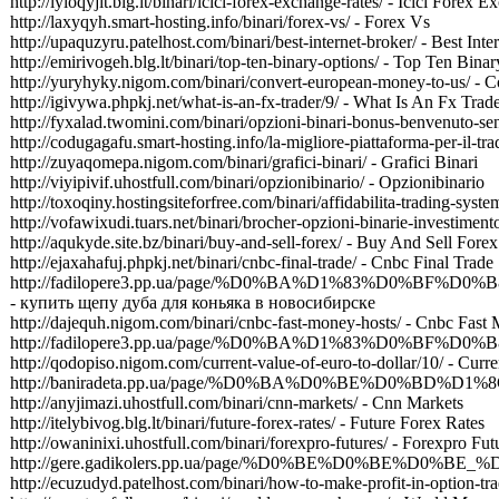
http://lyloqyjit.blg.lt/binari/icici-forex-exchange-rates/ - Icici Forex 
http://laxyqyh.smart-hosting.info/binari/forex-vs/ - Forex Vs
http://upaquzyru.patelhost.com/binari/best-internet-broker/ - Best Inte
http://emirivogeh.blg.lt/binari/top-ten-binary-options/ - Top Ten Bina
http://yuryhyky.nigom.com/binari/convert-european-money-to-us/ -
http://igivywa.phpkj.net/what-is-an-fx-trader/9/ - What Is An Fx Trad
http://fyxalad.twomini.com/binari/opzioni-binari-bonus-benvenuto-s
http://codugagafu.smart-hosting.info/la-migliore-piattaforma-per-il-tr
http://zuyaqomepa.nigom.com/binari/grafici-binari/ - Grafici Binari
http://viyipivif.uhostfull.com/binari/opzionibinario/ - Opzionibinario
http://toxoqiny.hostingsiteforfree.com/binari/affidabilita-trading-sy
http://vofawixudi.tuars.net/binari/brocher-opzioni-binarie-investime
http://aqukyde.site.bz/binari/buy-and-sell-forex/ - Buy And Sell Forex
http://ejaxahafuj.phpkj.net/binari/cnbc-final-trade/ - Cnbc Final Trade
http://fadilopere3.pp.ua/page/%D0%BA%D1%83
- купить щепу дуба для коньяка в новосибирске
http://dajequh.nigom.com/binari/cnbc-fast-money-hosts/ - Cnbc Fast
http://fadilopere3.pp.ua/page/%D0%BA%D1%83%D0
http://qodopiso.nigom.com/current-value-of-euro-to-dollar/10/ - Curr
http://baniradeta.pp.ua/page/%D0%BA%D0%BE%D0%B
http://anyjimazi.uhostfull.com/binari/cnn-markets/ - Cnn Markets
http://itelybivog.blg.lt/binari/future-forex-rates/ - Future Forex Rates
http://owaninixi.uhostfull.com/binari/forexpro-futures/ - Forexpro Fut
http://gere.gadikolers.pp.ua/page/%D0%BE%D0%BE%
http://ecuzudyd.patelhost.com/binari/how-to-make-profit-in-option-t