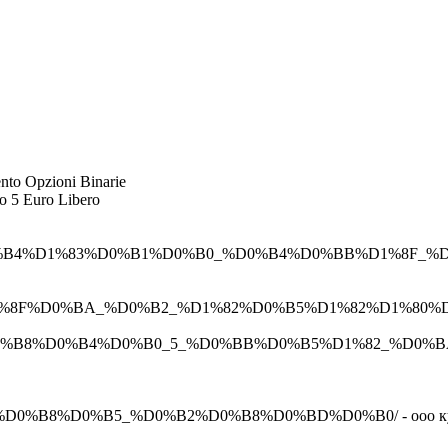
ento Opzioni Binarie
mo 5 Euro Libero
D1%83_%D0%B4%D1%83%D0%B1%D0%B0_%D0%B4%D0%BB%
%D1%8F%D0%BA_%D0%B2_%D1%82%D0%B5%D1%82%D1%80%D0
%B8%D0%B4%D0%B0_5_%D0%BB%D0%B5%D1%82_%D0%BA%D1%
%D0%B8%D0%B5_%D0%B2%D0%B8%D0%BD%D0%B0/ - ооо куб