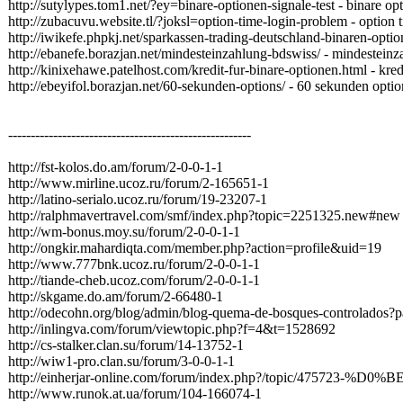
http://sutylypes.tom1.net/?ey=binare-optionen-signale-test - binare opt
http://zubacuvu.website.tl/?joksl=option-time-login-problem - option 
http://iwikefe.phpkj.net/sparkassen-trading-deutschland-binaren-opti
http://ebanefe.borazjan.net/mindesteinzahlung-bdswiss/ - mindestein
http://kinixehawe.patelhost.com/kredit-fur-binare-optionen.html - kred
http://ebeyifol.borazjan.net/60-sekunden-options/ - 60 sekunden optio
------------------------------------------------------
http://fst-kolos.do.am/forum/2-0-0-1-1
http://www.mirline.ucoz.ru/forum/2-165651-1
http://latino-serialo.ucoz.ru/forum/19-23207-1
http://ralphmavertravel.com/smf/index.php?topic=2251325.new#new
http://wm-bonus.moy.su/forum/2-0-0-1-1
http://ongkir.mahardiqta.com/member.php?action=profile&uid=19
http://www.777bnk.ucoz.ru/forum/2-0-0-1-1
http://tiande-cheb.ucoz.com/forum/2-0-0-1-1
http://skgame.do.am/forum/2-66480-1
http://odecohn.org/blog/admin/blog-quema-de-bosques-controlado
http://inlingva.com/forum/viewtopic.php?f=4&t=1528692
http://cs-stalker.clan.su/forum/14-13752-1
http://wiw1-pro.clan.su/forum/3-0-0-1-1
http://einherjar-online.com/forum/index.php?/top
http://www.runok.at.ua/forum/104-166074-1