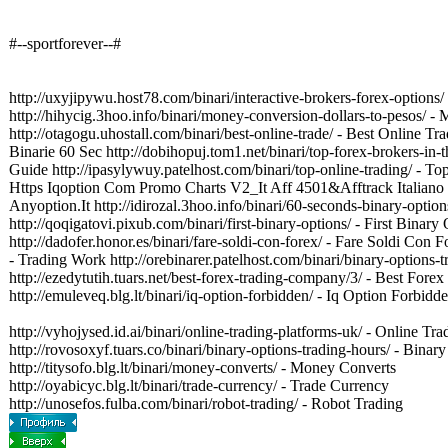
#--sportforever--#
http://uxyjipywu.host78.com/binari/interactive-brokers-forex-options/
http://hihycig.3hoo.info/binari/money-conversion-dollars-to-pesos/ 
http://otagogu.uhostall.com/binari/best-online-trade/ - Best Online Tr
Binarie 60 Sec http://dobihopuj.tom1.net/binari/top-forex-brokers-in-
Guide http://ipasylywuy.patelhost.com/binari/top-online-trading/ - Top
Https Iqoption Com Promo Charts V2_It Aff 4501&Afftrack Italiano htt
Anyoption.It http://idirozal.3hoo.info/binari/60-seconds-binary-opti
http://qoqigatovi.pixub.com/binari/first-binary-options/ - First Binar
http://dadofer.honor.es/binari/fare-soldi-con-forex/ - Fare Soldi Con
- Trading Work http://orebinarer.patelhost.com/binari/binary-options-
http://ezedytutih.tuars.net/best-forex-trading-company/3/ - Best Fore
http://emuleveq.blg.lt/binari/iq-option-forbidden/ - Iq Option Forbi
http://vyhojysed.id.ai/binari/online-trading-platforms-uk/ - Online Tr
http://rovosoxyf.tuars.co/binari/binary-options-trading-hours/ - Bina
http://titysofo.blg.lt/binari/money-converts/ - Money Converts
http://oyabicyc.blg.lt/binari/trade-currency/ - Trade Currency
http://unosefos.fulba.com/binari/robot-trading/ - Robot Trading