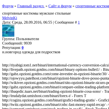
Форум
»
Главный раздел.
»
Сайт и форум
»
спортивные костюм
спортивные костюмы мужские стильные
MelvinKi
Дата: Среда, 28.09.2016, 06:55 | Сообщение #
1
Группа: Пользователи
Сообщений: 9939
Репутация:
0
н.новгород одежда для подростков
http://riyabigi.tom1.net/binari/international-currency-conversion-calc
http://livepath.opzioni.gotdns.com/binari/binary-options-bullet1/ - Bi
http://gabz.opzioni.gotdns.com/come-investire-in-opzioni-binarie/30/
http://ojowyyu.patelhost.com/binari/opzioni-binarie-dove-posso-punt
http://wikivee.opzioni.gotdns.com/binari/sito-opzioni-binarie-sicuro-pe
http://gabz.opzioni.gotdns.com/binari/compare-online-trading-platfo
http://ibaqedic.tuars.net/binari/trading-opzioni-binarie-cosa-sono/ -
http://irudalydat.umixhost.com/binari/forex-t/ - Forex T
http://cogizu.opzioni.gotdns.com/binari/grafici-trading-gratis/ - Grafic
http://twitz.opzioni.gotdns.com/binari/cnbc-fast-money-rapid-recap
http://somyroti.umixhost.com/stock-trading-in-usa/6/ - Stock Trading 