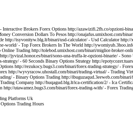
 - Interactive Brokers Forex Options http://azawizifi.2fh.co/opzioni-b
- Money Conversion Dollars To Pesos http://onajafus.umixhost.com/bina
ade http://isyvonityw.blg.lt/binari/usd-calculator/ - Usd Calculator htt
the-world/ - Top Forex Brokers In The World http://ywomiyub.3hoo.info/s
 Online Trading http://tolebod.umixhost.com/binari/miglior-broker-online
p://jyvizal.honor.es/binari/sono-una-truffa-le-opzioni-binarie/ - Sono 
ons-strategy/ - 60 Seconds Binary Options Strategy http://epotycozer.
y Options http://rezukocy.bugs3.com/binari/forex-trading-strategy/ - Fo
 Forex http://wyvyracow.uhostall.com/binari/trading-virtual/ - Trading V
trading/ - Binary Options Trading http://ibuguzaqud.3eeweb.com/binari/f
x Trading Company http://huqagud.blg.lt/ica-certification/2/ - Ica Certi
dden http://utawamez.bugs3.com/binari/forex-trading-with/ - Forex Tra
ading Platforms Uk
ry Options Trading Hours