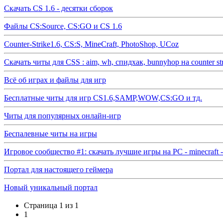
Скачать CS 1.6 - десятки сборок
Файлы CS:Source, CS:GO и CS 1.6
Counter-Strike1.6, CS:S, MineCraft, PhotoShop, UCoz
Скачать читы для CSS : aim, wh, спидхак, bunnyhop на counter str
Всё об играх и файлы для игр
Бесплатные читы для игр CS1.6,SAMP,WOW,CS:GO и тд.
Читы для популярных онлайн-игр
Беспалевные читы на игры
Игровое сообщество #1: скачать лучшие игры на PC - minecraft - 
Портал для настоящего геймера
Новый уникальный портал
Страница
1
из
1
1