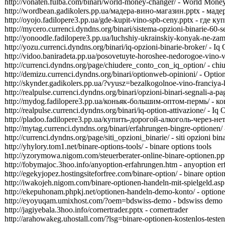
http://vonaten.fulba.com/binari/world-money-changer/ - World Mon
http://wordbean.gadikolers.pp.ua/мадера-вино-магазин.pptx - мад
http://oyojo.fadilopere3.pp.ua/gde-kupit-vino-spb-ceny.pptx - где 
http://mycero.currenci.dyndns.org/binari/sistema-opzioni-binarie-60-
http://yonoodle.fadilopere3.pp.ua/luchshiy-ukrainskiy-konyak-ne
http://yozu.currenci.dyndns.org/binari/iq-opzioni-binarie-broker/ - Iq
http://vidoo.baniradeta.pp.ua/posovetuyte-horoshee-nedorogoe-vin
http://currenci.dyndns.org/page/chiudere_conto_con_iq_option/ - chiu
http://demizu.currenci.dyndns.org/binari/optionweb-opinioni/ - Opti
http://skynder.gadikolers.pp.ua/?vyusz=bezalkogolnoe-vino-franc
http://realpulse.currenci.dyndns.org/binari/opzioni-binari-segnali-
http://mydog.fadilopere3.pp.ua/коньяк-большим-оптом-пермь/ - 
http://realpulse.currenci.dyndns.org/binari/iq-option-attivazione/ - Iq
http://pladoo.fadilopere3.pp.ua/купить-дорогой-алкоголь-через-не
http://mytag.currenci.dyndns.org/binari/erfahrungen-bingre-optionen
http://currenci.dyndns.org/page/siti_opzioni_binarie/ - siti opzioni bina
http://yhylory.tom1.net/binare-options-tools/ - binare options tools
http://yzorymowa.nigom.com/steuerberater-online-binare-optionen.pptx
http://fobymajoc.3hoo.info/anyoption-erfahrungen.htm - anyoption e
http://egekyjopez.hostingsiteforfree.com/binare-option/ - binare optio
http://iwakojeh.nigom.com/binare-optionen-handeln-mit-spielgeld.asp 
http://ekepuhonam.phpkj.net/optionen-handeln-demo-konto/ - option
http://eyoyuqam.umixhost.com/?oem=bdswiss-demo - bdswiss demo
http://jagiyebala.3hoo.info/cornertrader.pptx - cornertrader
http://arahowakeg.uhostall.com/?lsg=binare-optionen-kostenlos-testen 