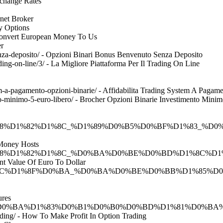
Exchange Rates
rnet Broker
ry Options
 Convert European Money To Us
er
enza-deposito/ - Opzioni Binari Bonus Benvenuto Senza Deposito
ading-on-line/3/ - La Migliore Piattaforma Per Il Trading On Line
stem-a-pagamento-opzioni-binarie/ - Affidabilita Trading System A Pagam
nto-minimo-5-euro-libero/ - Brocher Opzioni Binarie Investimento Mini
%D0%BF%D0%B8%D1%82%D1%8C_%D1%89%D0%B5%D0%BF%
 Money Hosts
%BF%D0%B8%D1%82%D1%8C_%D0%BA%D0%BE%D0%BD%D1%8C
ent Value Of Euro To Dollar
D%D1%8C%D1%8F%D0%BA_%D0%BA%D0%BE%D0%BB%D1%85%D0
ures
D0%BE_%D0%BA%D1%83%D0%B1%D0%B0%D0%BD%D1%81%D0%BA
rading/ - How To Make Profit In Option Trading