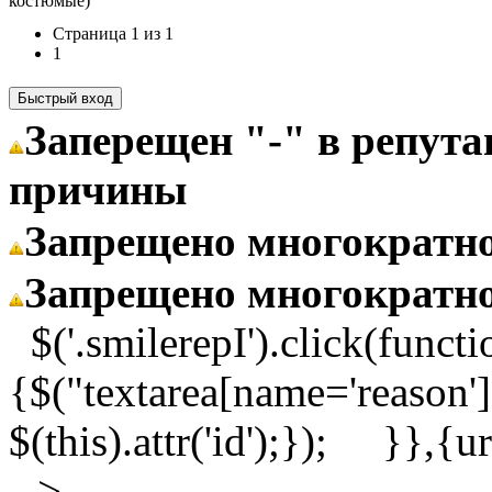
костюмые)
Страница
1
из
1
1
Заперещен "-" в репут
причины
Запрещено многократн
Запрещено многократн
$('.smilerepI').click(functi
{$("textarea[name='reason']
$(this).attr('id');}); }}
-->