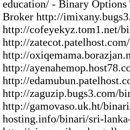
education/ - Binary Options 
Broker http://imixany.bugs3
http://cofeyekyz.tom1.net/b
http://zatecot.patelhost.com
http://oxiqemama.borazjan.ne
http://ayenahemop.host78.co
http://edamubun.patelhost.co
http://zaguzip.bugs3.com/bi
http://gamovaso.uk.ht/binar
hosting.info/binari/sri-lank