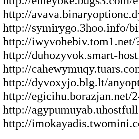
http://emeyoke.bugs3.com/er
http://avava.binaryoptionc.d
http://symirygo.3hoo.info/b
http://iwyvohebiv.tom1.net/?
http://duhozyvok.smart-hosti
http://cahewymuqy.tuars.com
http://dyvoxyjo.blg.lt/anyop
http://egicihu.borazjan.net
http://agypumuyab.uhostfull
http://imokayadis.twomini.c