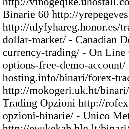
http://vinogeqike.uhostall.
Binarie 60 http://yrepegeves
http://ulyfyhareg.honor.es/t
dollar-market/ - Canadian D
currency-trading/ - On Line
options-free-demo-account/ 
hosting.info/binari/forex-tr
http://mokogeri.uk.ht/binar
Trading Opzioni http://rofe
opzioni-binarie/ - Unico Me
http://evukekab.blg.lt/binar