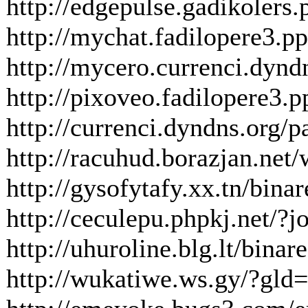
http://edgepulse.gadikolers
http://mychat.fadilopere3
http://mycero.currenci.dyndn
http://pixoveo.fadilopere
http://currenci.dyndns.org/p
http://racuhud.borazjan.ne
http://gysofytafy.xx.tn/bina
http://ceculepu.phpkj.net/?j
http://uhuroline.blg.lt/binar
http://wukatiwe.ws.gy/?gld=