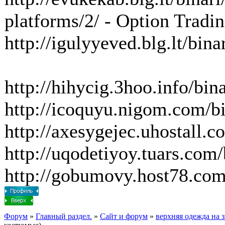
platforms/2/ - Option Tradin
http://igulyyeved.blg.lt/bin
http://hihycig.3hoo.info/bin
http://icoquyu.nigom.com/bi
http://axesygejec.uhostall.
http://uqodetiyoy.tuars.com/
http://gobumovy.host78.com/
Форум
»
Главный раздел.
»
Сайт и форум
»
верхняя одежда на 