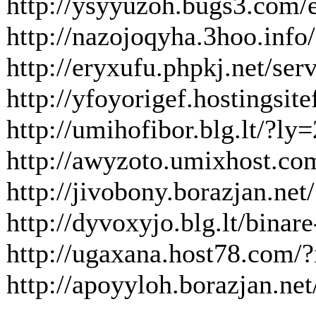
http://ysyyuzoh.bugs3.com/e
http://nazojoqyha.3hoo.info
http://eryxufu.phpkj.net/serv
http://yfoyorigef.hostingsi
http://umihofibor.blg.lt/?l
http://awyzoto.umixhost.c
http://jivobony.borazjan.ne
http://dyvoxyjo.blg.lt/binar
http://ugaxana.host78.com/?
http://apoyyloh.borazjan.ne