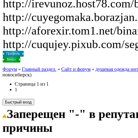
http://irevunoz.host78.com/b
http://cuyegomaka.borazjan.n
http://aforexir.tom1.net/bi
http://cuqujey.pixub.com/seg
Форум
»
Главный раздел.
»
Сайт и форум
»
душевая одежда инт
новосибирск)
Страница
1
из
1
1
Заперещен "-" в репут
причины