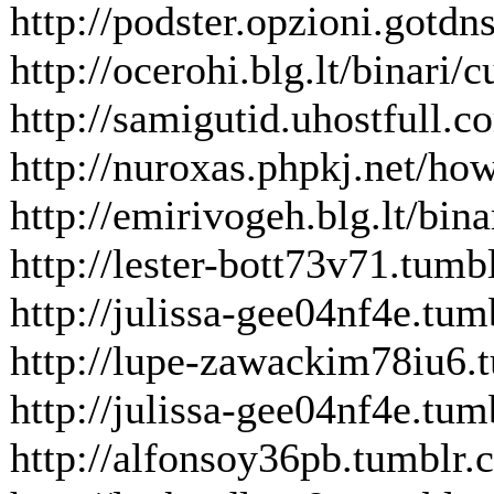
http://podster.opzioni.gotdn
http://ocerohi.blg.lt/binari/
http://samigutid.uhostfull.
http://nuroxas.phpkj.net/ho
http://emirivogeh.blg.lt/bina
http://lester-bott73v71.tum
http://julissa-gee04nf4e.tu
http://lupe-zawackim78iu6.
http://julissa-gee04nf4e.tu
http://alfonsoy36pb.tumblr.