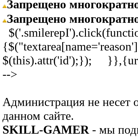
Запрещено многократн
Запрещено многократн
$('.smilerepI').click(functi
{$("textarea[name='reason']
$(this).attr('id');}); }}
-->
Администрация не несет о
данном сайте.
SKILL-GAMER
- мы под