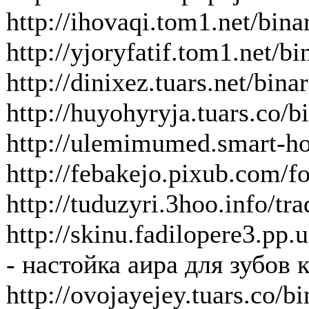
http://ihovaqi.tom1.net/bina
http://yjoryfatif.tom1.net/b
http://dinixez.tuars.net/bin
http://huyohyryja.tuars.co/b
http://ulemimumed.smart-hos
http://febakejo.pixub.com/fo
http://tuduzyri.3hoo.info/t
http://skinu.fadil
- настойка аира для зубов 
http://ovojayejey.tuars.co/bi