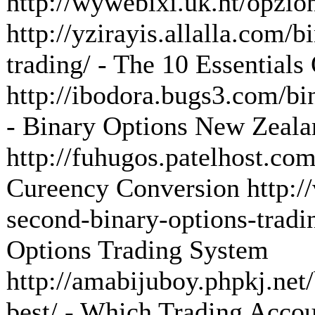
http://wywebixi.uk.ht/opzion
http://yzirayis.allalla.com/b
trading/ - The 10 Essentials
http://ibodora.bugs3.com/bi
- Binary Options New Zeala
http://fuhugos.patelhost.com
Cureency Conversion http:/
second-binary-options-tradi
Options Trading System
http://amabijuboy.phpkj.net/
best/ - Which Trading Accou