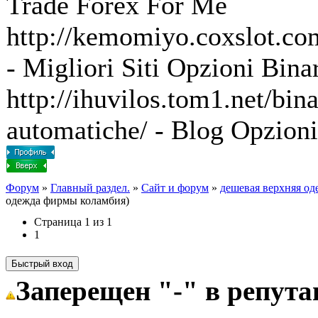
Trade Forex For Me
http://kemomiyo.coxslot.com/
- Migliori Siti Opzioni Bina
http://ihuvilos.tom1.net/bin
automatiche/ - Blog Opzion
Форум
»
Главный раздел.
»
Сайт и форум
»
дешевая верхняя од
одежда фирмы коламбия)
Страница
1
из
1
1
Заперещен "-" в репут