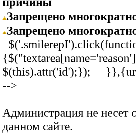
причины
Запрещено многократн
Запрещено многократн
$('.smilerepI').click(functi
{$("textarea[name='reason']
$(this).attr('id');}); }}
-->
Администрация не несет о
данном сайте.