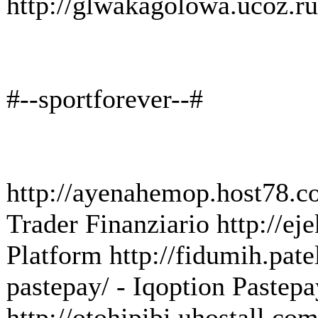
http://glwakagolowa.ucoz.
#--sportforever--#
http://ayenahemop.host78.com
Trader Finanziario http://e
Platform http://fidumih.pate
pastepay/ - Iqoption Pastepa
http://otohipibi.uhostall.com