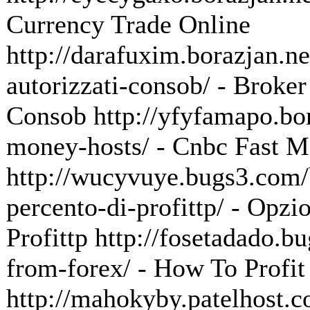
Currency Trade Online
http://darafuxim.borazjan.ne
autorizzati-consob/ - Broker
Consob http://yfyfamapo.bor
money-hosts/ - Cnbc Fast 
http://wucyvuye.bugs3.com/b
percento-di-profittp/ - Opzi
Profittp http://fosetadado.b
from-forex/ - How To Profi
http://mahokyby.patelhost.c