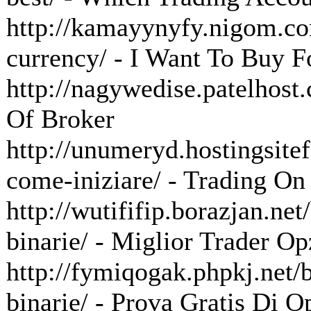
http://kamayynyfy.nigom.com
currency/ - I Want To Buy F
http://nagywedise.patelhost.c
Of Broker
http://unumeryd.hostingsitef
come-iniziare/ - Trading On
http://wutififip.borazjan.net
binarie/ - Miglior Trader Op
http://fymiqogak.phpkj.net/b
binarie/ - Prova Gratis Di O