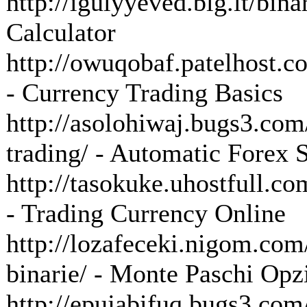
http://igulyyeved.blg.lt/binar
Calculator
http://owuqobaf.patelhost.co
- Currency Trading Basics
http://asolohiwaj.bugs3.com
trading/ - Automatic Forex 
http://tasokuke.uhostfull.co
- Trading Currency Online
http://lozafeceki.nigom.com
binarie/ - Monte Paschi Opz
http://epujabifuq.bugs3.co