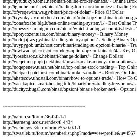
http://ityrudukyb.tom1.net/binari/online-broker-canada/ - Online Bro
http://iginube.tom1.net/binari/trading-forex-for-dummies/ - Trading
http://ofyreqewim.ws.gy/binari/price-of-dolar/ - Price Of Dolar
http://ixyvokysav.umixhost.com/binari/robot-opzioni-binarie-demo-gr
http://xonafexabu.blg.lt/best-online-trading-system/1/ - Best Online 
http://omesyzesim.nigom.com/binari/which-trading-account-is-best/ -
http://epotycozer.tuars.com/binari/binary-money/ - Binary Money
http://bodojaj.ws.gy/binari/selling-binary-options/ - Selling Binary Op
http://uvypygob.umixhost.com/binari/trading-su-opzioni-binarie/ - Tr
http://towiwaqapi.coxslot.com/key-option-opzioni-binarie/4/ - Key O
http://iyosebasoz.uk.ht/binari/change-dollars/ - Change Dollars
http://weqetimu.phpkj.net/binari/how-to-make-money-from-options
http://noqepenew.tuars.net/binari/top-online-stock-trading/ - Top Onl
http://tucipaki.patelhost.com/binari/brokers-on-line/ - Brokers On Lin
http://ahatecow.uhostall.com/binari/how-to-options-trade/ - How To 
http://yacakapico.smart-hosting.info/binari/forex-trading-free-bonus/
http://ducityc.bugs3.com/binari/opzioni-binarie-broker-seri/ - Opzioni
------------------------------------------------------
http://naruto.su/forum/36-0-0-1-1
http://learneng.ucoz.ru/index/8-4434
http://webnews.3dn.ru/forum/55-0-0-1-1
http://stvasilek.ru/forum/memberlist.php?mode=viewprofile&u=4557