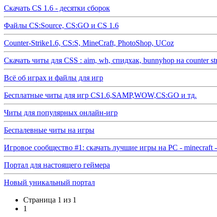
Скачать CS 1.6 - десятки сборок
Файлы CS:Source, CS:GO и CS 1.6
Counter-Strike1.6, CS:S, MineCraft, PhotoShop, UCoz
Скачать читы для CSS : aim, wh, спидхак, bunnyhop на counter str
Всё об играх и файлы для игр
Бесплатные читы для игр CS1.6,SAMP,WOW,CS:GO и тд.
Читы для популярных онлайн-игр
Беспалевные читы на игры
Игровое сообщество #1: скачать лучшие игры на PC - minecraft - 
Портал для настоящего геймера
Новый уникальный портал
Страница
1
из
1
1