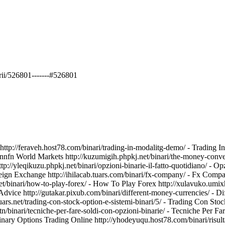
rii/526801-------#526801
es http://feraveh.host78.com/binari/trading-in-modalitg-demo/ - Trading 
- Cnnfn World Markets http://kuzumigih.phpkj.net/binari/the-money-con
ttp://yleqikuzu.phpkj.net/binari/opzioni-binarie-il-fatto-quotidiano/ - O
Foreign Exchange http://ihilacab.tuars.com/binari/fx-company/ - Fx Com
/binari/how-to-play-forex/ - How To Play Forex http://xulavuko.umixho
 Advice http://gutakar.pixub.com/binari/different-money-currencies/ - Di
uars.net/trading-con-stock-option-e-sistemi-binari/5/ - Trading Con Stock
tn/binari/tecniche-per-fare-soldi-con-opzioni-binarie/ - Tecniche Per F
 - Binary Options Trading Online http://yhodeyuqu.host78.com/binari/risu