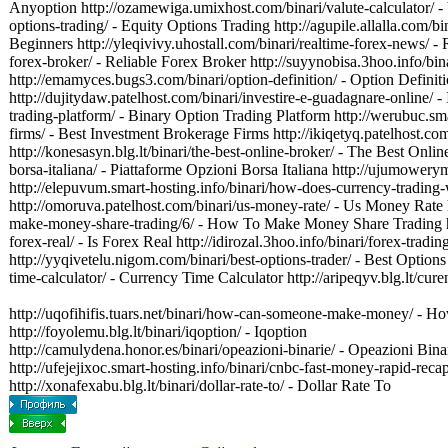
Anyoption http://ozamewiga.umixhost.com/binari/valute-calculator/ - 
options-trading/ - Equity Options Trading http://agupile.allalla.com/b
Beginners http://yleqivivy.uhostall.com/binari/realtime-forex-news/ -
forex-broker/ - Reliable Forex Broker http://suyynobisa.3hoo.info/bina
http://emamyces.bugs3.com/binari/option-definition/ - Option Definit
http://dujitydaw.patelhost.com/binari/investire-e-guadagnare-online/ - 
trading-platform/ - Binary Option Trading Platform http://werubuc.smar
firms/ - Best Investment Brokerage Firms http://ikiqetyq.patelhost.com
http://konesasyn.blg.lt/binari/the-best-online-broker/ - The Best Onli
borsa-italiana/ - Piattaforme Opzioni Borsa Italiana http://ujumower
http://elepuvum.smart-hosting.info/binari/how-does-currency-trading
http://omoruva.patelhost.com/binari/us-money-rate/ - Us Money Rate h
make-money-share-trading/6/ - How To Make Money Share Trading htt
forex-real/ - Is Forex Real http://idirozal.3hoo.info/binari/forex-trad
http://yyqivetelu.nigom.com/binari/best-options-trader/ - Best Optio
time-calculator/ - Currency Time Calculator http://aripeqyv.blg.lt/cu
http://uqofihifis.tuars.net/binari/how-can-someone-make-money/ 
http://foyolemu.blg.lt/binari/iqoption/ - Iqoption
http://camulydena.honor.es/binari/opeazioni-binarie/ - Opeazioni Bina
http://ufejejixoc.smart-hosting.info/binari/cnbc-fast-money-rapid-re
http://xonafexabu.blg.lt/binari/dollar-rate-to/ - Dollar Rate To