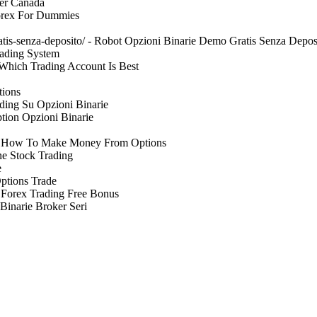
ker Canada
 Forex For Dummies
atis-senza-deposito/ - Robot Opzioni Binarie Demo Gratis Senza Depos
Trading System
 Which Trading Account Is Best
tions
ading Su Opzioni Binarie
ption Opzioni Binarie
/ - How To Make Money From Options
ine Stock Trading
e
Options Trade
 - Forex Trading Free Bonus
 Binarie Broker Seri