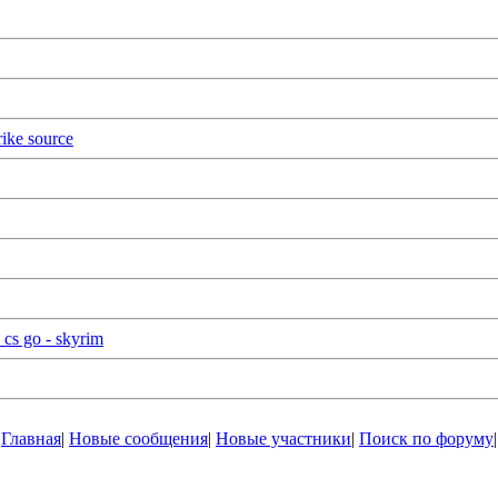
ike source
cs go - skyrim
Главная
|
Новые сообщения
|
Новые участники
|
Поиск по форуму
|