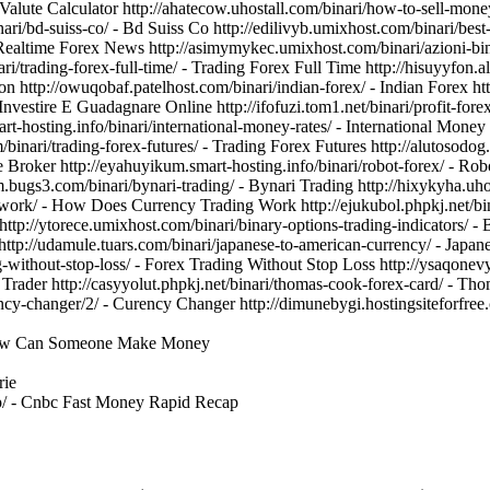
Valute Calculator http://ahatecow.uhostall.com/binari/how-to-sell-money
inari/bd-suiss-co/ - Bd Suiss Co http://edilivyb.umixhost.com/binari/be
 Realtime Forex News http://asimymykec.umixhost.com/binari/azioni-bina
ri/trading-forex-full-time/ - Trading Forex Full Time http://hisuyyfon.a
ion http://owuqobaf.patelhost.com/binari/indian-forex/ - Indian Forex 
Investire E Guadagnare Online http://ifofuzi.tom1.net/binari/profit-fore
t-hosting.info/binari/international-money-rates/ - International Money 
/binari/trading-forex-futures/ - Trading Forex Futures http://alutosodog
ne Broker http://eyahuyikum.smart-hosting.info/binari/robot-forex/ - Rob
ym.bugs3.com/binari/bynari-trading/ - Bynari Trading http://hixykyha.
-work/ - How Does Currency Trading Work http://ejukubol.phpkj.net/bi
ttp://ytorece.umixhost.com/binari/binary-options-trading-indicators/ -
p://udamule.tuars.com/binari/japanese-to-american-currency/ - Japane
ing-without-stop-loss/ - Forex Trading Without Stop Loss http://ysaqonev
ns Trader http://casyyolut.phpkj.net/binari/thomas-cook-forex-card/ - 
rency-changer/2/ - Curency Changer http://dimunebygi.hostingsiteforfree
- How Can Someone Make Money
rie
cap/ - Cnbc Fast Money Rapid Recap