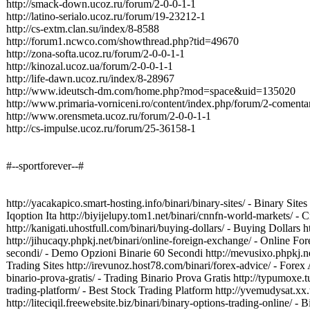
http://smack-down.ucoz.ru/forum/2-0-0-1-1
http://latino-serialo.ucoz.ru/forum/19-23212-1
http://cs-extm.clan.su/index/8-8588
http://forum1.ncwco.com/showthread.php?tid=49670
http://zona-softa.ucoz.ru/forum/2-0-0-1-1
http://kinozal.ucoz.ua/forum/2-0-0-1-1
http://life-dawn.ucoz.ru/index/8-28967
http://www.ideutsch-dm.com/home.php?mod=space&uid=135020
http://www.primaria-vorniceni.ro/content/index.php/forum/2-comenta
http://www.orensmeta.ucoz.ru/forum/2-0-0-1-1
http://cs-impulse.ucoz.ru/forum/25-36158-1
#--sportforever--#
http://yacakapico.smart-hosting.info/binari/binary-sites/ - Binary Sit
Iqoption Ita http://biyijelupy.tom1.net/binari/cnnfn-world-markets/ 
http://kanigati.uhostfull.com/binari/buying-dollars/ - Buying Dollars h
http://jihucaqy.phpkj.net/binari/online-foreign-exchange/ - Online 
secondi/ - Demo Opzioni Binarie 60 Secondi http://mevusixo.phpkj.net
Trading Sites http://irevunoz.host78.com/binari/forex-advice/ - Forex
binario-prova-gratis/ - Trading Binario Prova Gratis http://typumoxe.t
trading-platform/ - Best Stock Trading Platform http://yvemudysat.xx.
http://liteciqil.freewebsite.biz/binari/binary-options-trading-online/