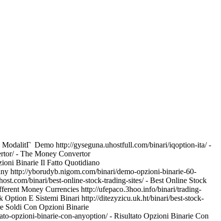
In ModalitГ Demo http://gyseguna.uhostfull.com/binari/iqoption-ita/ -
vertor/ - The Money Convertor
pzioni Binarie Il Fatto Quotidiano
pany http://yborudyb.nigom.com/binari/demo-opzioni-binarie-60-
st.com/binari/best-online-stock-trading-sites/ - Best Online Stock
fferent Money Currencies http://ufepaco.3hoo.info/binari/trading-
 Option E Sistemi Binari http://ditezyzicu.uk.ht/binari/best-stock-
are Soldi Con Opzioni Binarie
ltato-opzioni-binarie-con-anyoption/ - Risultato Opzioni Binarie Con