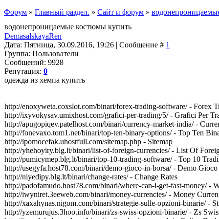
Форум
»
Главный раздел.
»
Сайт и форум
»
водонепроницаемы
водонепроницаемые костюмы купить
DemasalskayaRen
Дата: Пятница, 30.09.2016, 19:26 | Сообщение #
1
Группа: Пользователи
Сообщений: 9928
Репутация:
0
одежда из хемпа купить
http://enoxyweta.coxslot.com/binari/forex-trading-software/ - Forex 
http://ixyvokysav.umixhost.com/grafici-per-trading/5/ - Grafici Per Tr
http://apugopiqev.patelhost.com/binari/currency-market-india/ - Curr
http://fonevaxo.tom1.net/binari/top-ten-binary-options/ - Top Ten Bi
http://ipomocefak.uhostfull.com/sitemap.php - Sitemap
http://yhehoyiry.blg.lt/binari/list-of-foreign-currencies/ - List Of Fore
http://pumicymep.blg.lt/binari/top-10-trading-software/ - Top 10 Trad
http://usegyfa.host78.com/binari/demo-gioco-in-borsa/ - Demo Gioco
http://niyedipy.blg.lt/binari/change-rates/ - Change Rates
http://padofamudo.host78.com/binari/where-can-i-get-fast-money/ -
http://iwyniret.3eeweb.com/binari/money-currencies/ - Money Curren
http://xaxahynas.nigom.com/binari/strategie-sulle-opzioni-binarie/ - S
http://yzemurujus.3hoo.info/binari/zs-swiss-opzioni-binarie/ - Zs Swi