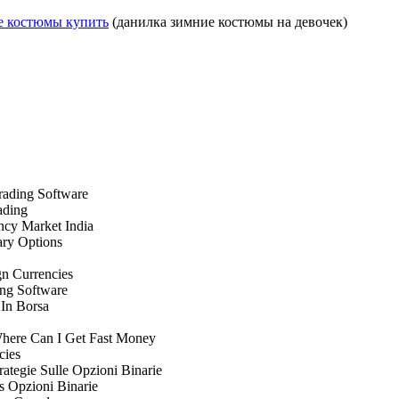
е костюмы купить
(данилка зимние костюмы на девочек)
Trading Software
ading
ency Market India
nary Options
ign Currencies
ing Software
 In Borsa
 Where Can I Get Fast Money
cies
trategie Sulle Opzioni Binarie
ss Opzioni Binarie