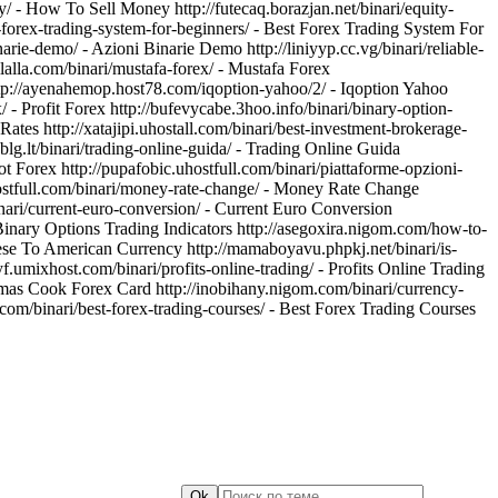
/ - How To Sell Money http://futecaq.borazjan.net/binari/equity-
st-forex-trading-system-for-beginners/ - Best Forex Trading System For
rie-demo/ - Azioni Binarie Demo http://liniyyp.cc.vg/binari/reliable-
llalla.com/binari/mustafa-forex/ - Mustafa Forex
http://ayenahemop.host78.com/iqoption-yahoo/2/ - Iqoption Yahoo
x/ - Profit Forex http://bufevycabe.3hoo.info/binari/binary-option-
Rates http://xatajipi.uhostall.com/binari/best-investment-brokerage-
.blg.lt/binari/trading-online-guida/ - Trading Online Guida
ot Forex http://pupafobic.uhostfull.com/binari/piattaforme-opzioni-
uhostfull.com/binari/money-rate-change/ - Money Rate Change
nari/current-euro-conversion/ - Current Euro Conversion
 Binary Options Trading Indicators http://asegoxira.nigom.com/how-to-
se To American Currency http://mamaboyavu.phpkj.net/binari/is-
yf.umixhost.com/binari/profits-online-trading/ - Profits Online Trading
Thomas Cook Forex Card http://inobihany.nigom.com/binari/currency-
.com/binari/best-forex-trading-courses/ - Best Forex Trading Courses