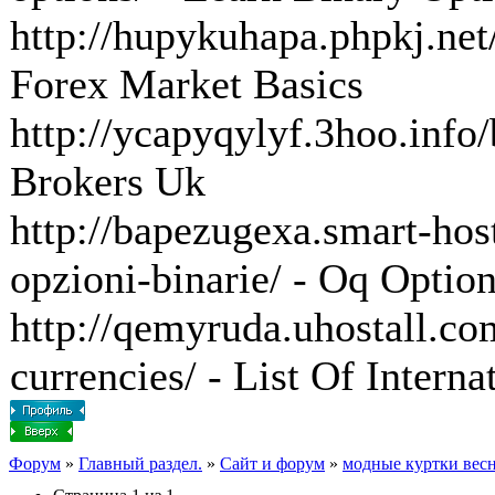
http://hupykuhapa.phpkj.net/
Forex Market Basics
http://ycapyqylyf.3hoo.info
Brokers Uk
http://bapezugexa.smart-host
opzioni-binarie/ - Oq Optio
http://qemyruda.uhostall.com
currencies/ - List Of Interna
Форум
»
Главный раздел.
»
Сайт и форум
»
модные куртки весн