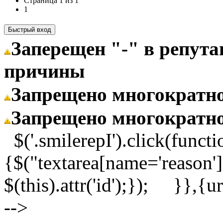
Страница
1
из
1
1
Заперещен "-" в репут
причины
Запрещено многократн
Запрещено многократн
$('.smilerepI').click(functi
{$("textarea[name='reason']
$(this).attr('id');}); }}
-->