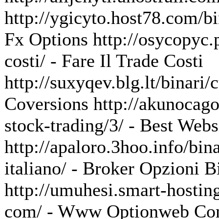
http://ygicyto.host78.com/bi
Fx Options http://osycopyc.p
costi/ - Fare Il Trade Costi
http://suxyqev.blg.lt/binari
Coversions http://akunocago
stock-trading/3/ - Best Webs
http://apaloro.3hoo.info/bin
italiano/ - Broker Opzioni Bi
http://umuhesi.smart-hosti
com/ - Www Optionweb C