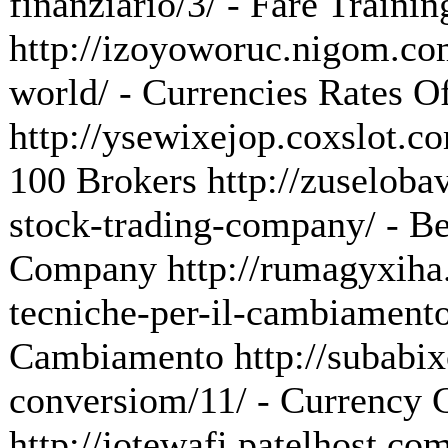
finanziario/3/ - Fare Trainin
http://izoyoworuc.nigom.com
world/ - Currencies Rates O
http://ysewixejop.coxslot.co
100 Brokers http://zuselobav
stock-trading-company/ - Be
Company http://rumagyxiha.
tecniche-per-il-cambiamento/
Cambiamento http://subabix
conversiom/11/ - Currency
http://jotewafi.patelhost.com