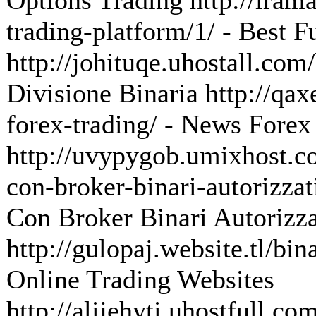
Options Trading http://irama
trading-platform/1/ - Best F
http://johituqe.uhostall.com/
Divisione Binaria http://qax
forex-trading/ - News Forex
http://uvypygob.umixhost.co
con-broker-binari-autorizzat
Con Broker Binari Autorizza
http://gulopaj.website.tl/bin
Online Trading Websites
http://alijehyti.uhostfull.co