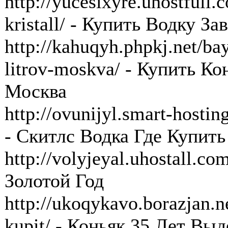
http://yucesixyre.uhostfull
kristall/ - Купить Водку З
http://kahuqyh.phpkj.net/ba
litrov-moskva/ - Купить К
Москва
http://ovunijyl.smart-hostin
- Скитлс Водка Где Купить
http://volyjeyal.uhostall.c
Золотой Год
http://ukoqykavo.borazjan.n
kupit/ - Коньяк 35 Лет Вы