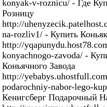
konyak-v-roznicu/ - Где К
Розницу
http://uhenyzecik.patelhost
na-rozliv1/ - Купить Конь
http://yqapunydu.host78.co
konyachnogo-zavoda/ - Куп
Коньячного Завода
http://yebabys.uhostfull.co
podarochniy-nabor-lego-kup
Кенигсберг Подарочный Н