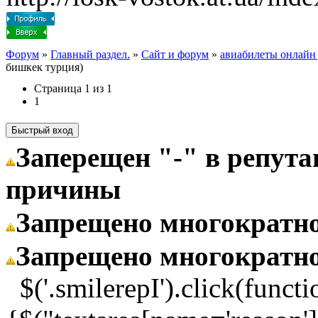
Форум
»
Главный раздел.
»
Сайт и форум
»
авиабилеты онлайн 
бишкек турция)
Страница
1
из
1
1
Заперещен "-" в репут
причины
Запрещено многократн
Запрещено многократн
$('.smilerepI').click(functi