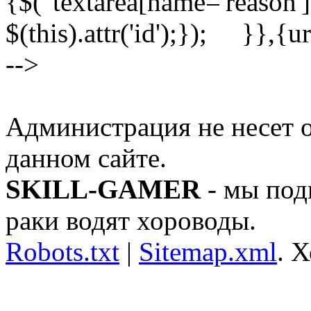
{$("textarea[name='reason']
$(this).attr('id');}); }}
-->
Администрация не несет о
данном сайте.
SKILL-GAMER
- мы под
раки водят хороводы.
Robots.txt
|
Sitemap.xml
.
Х