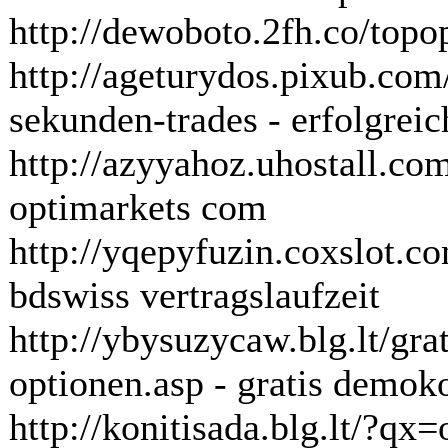
http://dewoboto.2fh.co/topo
http://ageturydos.pixub.com
sekunden-trades - erfolgrei
http://azyyahoz.uhostall.co
optimarkets com
http://yqepyfuzin.coxslot.co
bdswiss vertragslaufzeit
http://ybysuzycaw.blg.lt/gr
optionen.asp - gratis demok
http://konitisada.blg.lt/?qx