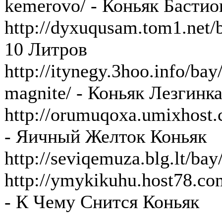
kemerovo/ - Коньяк Басти
http://dyxuqusam.tom1.net/
10 Литров
http://itynegy.3hoo.info/ba
magnite/ - Коньяк Лезгинк
http://orumuqoxa.umixhost.
- Яичный Желток Коньяк
http://seviqemuza.blg.lt/ba
http://ymykikuhu.host78.co
- К Чему Снится Коньяк