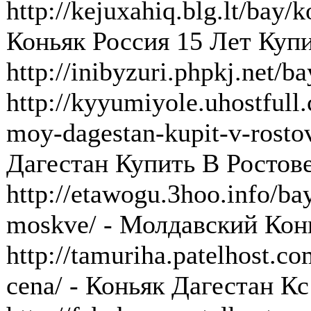
http://kejuxahiq.blg.lt/bay/k
Коньяк Россия 15 Лет Куп
http://inibyzuri.phpkj.net/
http://kyyumiyole.uhostfull
moy-dagestan-kupit-v-rost
Дагестан Купить В Ростов
http://etawogu.3hoo.info/b
moskve/ - Молдавский Кон
http://tamuriha.patelhost.c
cena/ - Коньяк Дагестан К