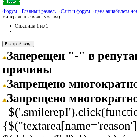
Форум
»
Главный раздел.
»
Сайт и форум
»
цена авиабилета но
минеральные воды москва)
Страница
1
из
1
1
Заперещен "-" в репут
причины
Запрещено многократн
Запрещено многократн
$('.smilerepI').click(functi
{$("textarea[name='reason']