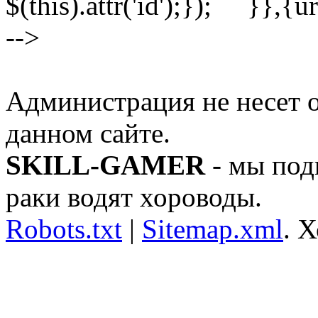
$(this).attr('id');}); }}
-->
Администрация не несет о
данном сайте.
SKILL-GAMER
- мы под
раки водят хороводы.
Robots.txt
|
Sitemap.xml
.
Х