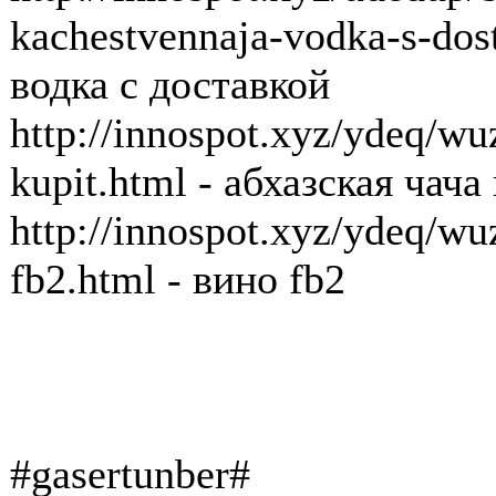
kachestvennaja-vodka-s-dos
водка с доставкой
http://innospot.xyz/ydeq/w
kupit.html - абхазская чача
http://innospot.xyz/ydeq/w
fb2.html - вино fb2
#gasertunber#