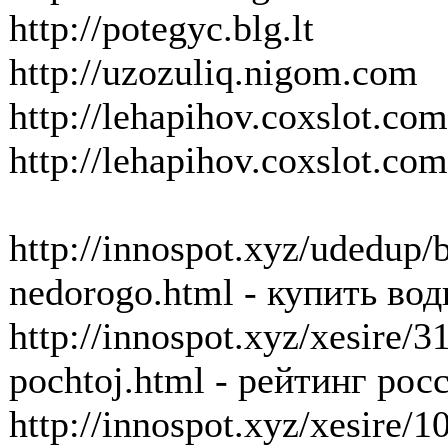
http://potegyc.blg.lt
http://uzozuliq.nigom.com
http://lehapihov.coxslot.co
http://lehapihov.coxslot.com
http://innospot.xyz/udedup
nedorogo.html - купить во
http://innospot.xyz/xesire/3
pochtoj.html - рейтинг ро
http://innospot.xyz/xesire/1