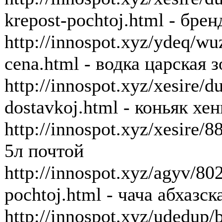
krepost-pochtoj.html - бре
http://innospot.xyz/ydeq/wu
cena.html - водка царская 
http://innospot.xyz/xesire/
dostavkoj.html - коньяк хе
http://innospot.xyz/xesire/
5л почтой
http://innospot.xyz/agyv/80
pochtoj.html - чача абхазс
http://innospot.xyz/udedup/