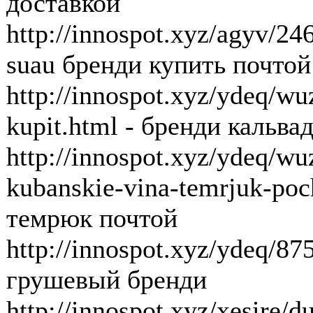
доставкой
http://innospot.xyz/agyv/24
suau бренди купить почтой
http://innospot.xyz/ydeq/w
kupit.html - бренди кальва
http://innospot.xyz/ydeq/w
kubanskie-vina-temrjuk-poc
темрюк почтой
http://innospot.xyz/ydeq/87
грушевый бренди
http://innospot.xyz/xesire/