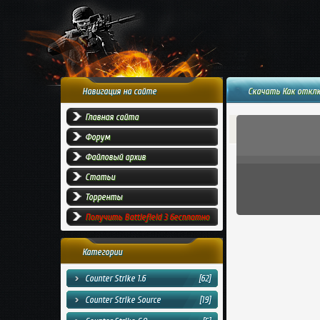
Навигация на сайте
Скачать Как отключ
Главная сайта
Форум
Файловый архив
Статьи
Торренты
Получить Battlefield 3 бесплатно
Категории
Counter Strike 1.6
[62]
Counter Strike Source
[19]