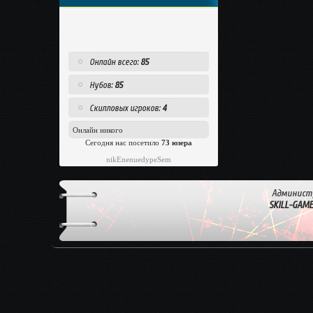
Онлайн всего:
85
Нубов:
85
Скилловых игроков:
4
Онлайн никого
Сегодня нас посетило
73 юзера
nikEnenuedypeSem
Админист
SKILL-GAM