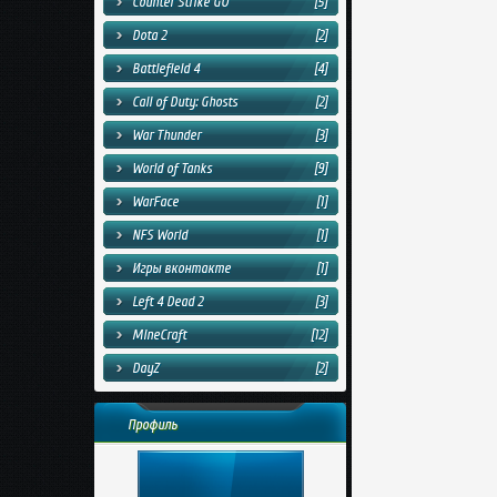
Counter Strike GO
[5]
Dota 2
[2]
Battlefield 4
[4]
Call of Duty: Ghosts
[2]
War Thunder
[3]
World of Tanks
[9]
WarFace
[1]
NFS World
[1]
Игры вконтакте
[1]
Left 4 Dead 2
[3]
MineCraft
[12]
DayZ
[2]
Профиль