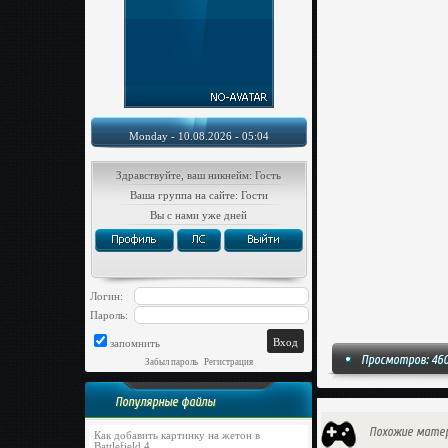
Monday - 10.08.2026 - 05:04
Здравствуйте, ваш никнейм: Гость
Ваша группа на сайте: Гости
Вы с нами уже дней
Логин:
Пароль:
запомнить
Просмотров: 46
Забыл пароль
|
Регистрация
Популярные файлы
Похожие мате
Как добавить картинку на жетон в
Battlefield 4