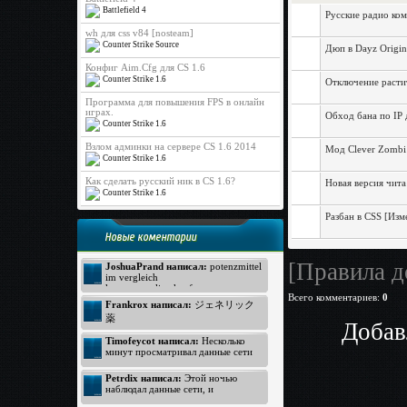
Battlefield 4
Русские радио ко
wh для css v84 [nosteam]
Counter Strike Source
Дюп в Dayz Origin
Конфиг Aim.Cfg для CS 1.6
Counter Strike 1.6
Отключение растит
Программа для повышения FPS в онлайн
играх.
Обход бана по IP д
Counter Strike 1.6
Взлом админки на сервере CS 1.6 2014
Мод Clever Zombi
Counter Strike 1.6
Как сделать русский ник в CS 1.6?
Новая версия чита
Counter Strike 1.6
Разбан в CSS [Изм
Новые коментарии
[Правила д
JoshuaPrand написал:
potenzmittel
im vergleich
kamagra online kaufen
Всего комментариев
:
0
Viagra Generica ohne Rezept
Frankrox написал:
ジェネリック
https://www.rezeptfrei-viagra.com -
薬
pde hemmer
Добав
generika apotheke
ジェネリック バイアグラ
Timofeycot написал:
Несколько
Kamagra ohne Rezept
バイアグラ 価格
минут просматривал данные сети
http://www.kokun.net/offers/orlistat -
интернет, неожиданно к своему
オルリスタット
удивлению открыл прелестный
Petrdix написал:
Этой ночью
ジェネリック
вебсайт. Посмотрите: http://lmp-
наблюдал данные сети, и
174.biz - лмп174 . Для меня
ジェネリック
неожиданно к своему восторгу
данный вебсайт произвел хорошее