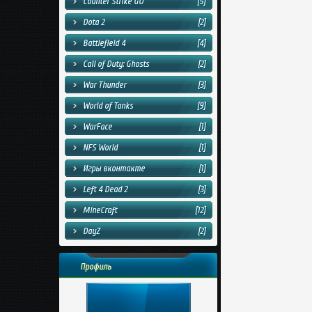
Counter Strike GO
[5]
Dota 2
[2]
Battlefield 4
[4]
Call of Duty: Ghosts
[2]
War Thunder
[3]
World of Tanks
[9]
WarFace
[1]
NFS World
[1]
Игры вконтакте
[1]
Left 4 Dead 2
[3]
MineCraft
[12]
DayZ
[2]
Профиль