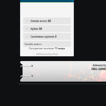
Онлайн всего:
50
Нубов:
50
Скилловых игроков:
5
Онлайн никого
Сегодня нас посетило
73 юзера
nikEnenuedypeSem
Администр
SKILL-GAME