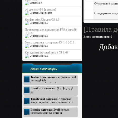
Battlefield 4
Отключение растит
wh для css v84 [nosteam]
Стандартные модел
Counter Strike Source
Конфиг Aim.Cfg для CS 1.6
Counter Strike 1.6
[Правила д
Программа для повышения FPS в онлайн
играх.
Counter Strike 1.6
Всего комментариев
:
0
Взлом админки на сервере CS 1.6 2014
Добав
Counter Strike 1.6
Как сделать русский ник в CS 1.6?
Counter Strike 1.6
Новые коментарии
JoshuaPrand написал:
potenzmittel
im vergleich
kamagra online kaufen
Viagra Generica ohne Rezept
Frankrox написал:
ジェネリック
https://www.rezeptfrei-viagra.com -
薬
pde hemmer
generika apotheke
ジェネリック バイアグラ
Timofeycot написал:
Несколько
Kamagra ohne Rezept
バイアグラ 価格
минут просматривал данные сети
http://www.kokun.net/offers/orlistat -
интернет, неожиданно к своему
オルリスタット
удивлению открыл прелестный
Petrdix написал:
Этой ночью
ジェネリック
вебсайт. Посмотрите: http://lmp-
наблюдал данные сети, и
174.biz - лмп174 . Для меня
ジェネリック
неожиданно к своему восторгу
данный вебсайт произвел хорошее