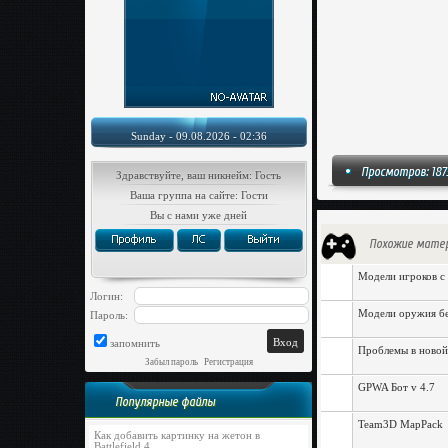
Sunday - 09.08.2026 - 02:36
Просмотров: 187
Здравствуйте, ваш никнейм: Гость
Ваша группа на сайте: Гости
Вы с нами уже дней
Похожие мате
Модели игроков с и
Логин:
Модели оружия бе
Пароль:
запомнить
Проблемы в новой 
Забыл пароль
|
Регистрация
GPWA Бот v 4.7
Популярные файлы
Team3D MapPack
Как добавить картинку на жетон в
Battlefield 4