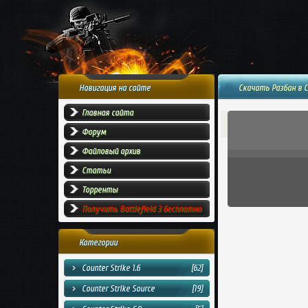
Навигация на сайте
Скачать Разбан в C
Главная сайта
Форум
Файловый архив
Статьи
Торренты
Получить Battlefield 3 бесплатно
Категории
Counter Strike 1.6
[62]
Counter Strike Source
[19]