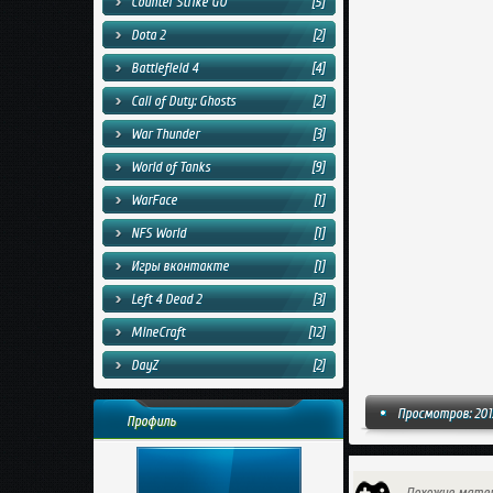
Counter Strike GO
[5]
Dota 2
[2]
Battlefield 4
[4]
Call of Duty: Ghosts
[2]
War Thunder
[3]
World of Tanks
[9]
WarFace
[1]
NFS World
[1]
Игры вконтакте
[1]
Left 4 Dead 2
[3]
MineCraft
[12]
DayZ
[2]
Просмотров: 201
Профиль