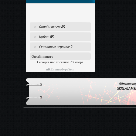
Онлайн всего:
85
Нубов:
85
Скилловых игроков:
2
Онлайн никого
Сегодня нас посетило
73 юзера
nikEnenuedypeSem
Администр
SKILL-GAME