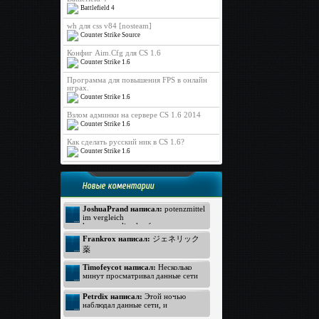
Battlefield 4
wh для css v84 [nosteam]
Counter Strike Source
Конфиг Aim.Cfg для CS 1.6
Counter Strike 1.6
Программа для повышения FPS в онлайн
играх.
Counter Strike 1.6
Взлом админки на сервере CS 1.6 2014
Counter Strike 1.6
Как сделать русский ник в CS 1.6?
Counter Strike 1.6
Новые коментарии
JoshuaPrand написал:
potenzmittel
im vergleich
kamagra online kaufen
Viagra Generica ohne Rezept
Frankrox написал:
ジェネリック
https://www.rezeptfrei-viagra.com -
薬
pde hemmer
generika apotheke
ジェネリック バイアグラ
Timofeycot написал:
Несколько
Kamagra ohne Rezept
バイアグラ 価格
минут просматривал данные сети
http://www.kokun.net/offers/orlistat -
интернет, неожиданно к своему
オルリスタット
удивлению открыл прелестный
Petrdix написал:
Этой ночью
ジェネリック
вебсайт. Посмотрите: http://lmp-
наблюдал данные сети, и
174.biz - лмп174 . Для меня
ジェネリック
неожиданно к своему восторгу
данный вебсайт произвел хорошее