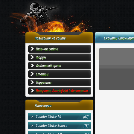
Навигация на сайте
Скачать Стандартн
Главная сайта
Форум
Файловый архив
Статьи
Торренты
Получить Battlefield 3 бесплатно
Категории
Counter Strike 1.6
[62]
Counter Strike Source
[19]