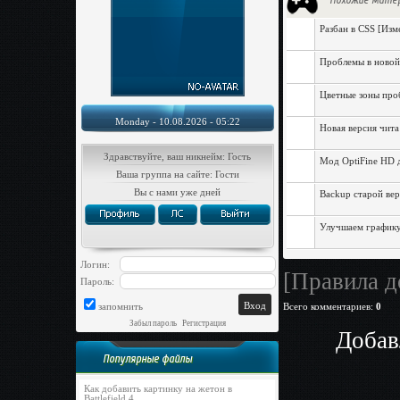
Похожие мате
Разбан в CSS [Изм
Проблемы в новой 
Цветные зоны проб
Monday - 10.08.2026 - 05:22
Новая версия чита
Здравствуйте, ваш никнейм: Гость
Мод OptiFine HD д
Ваша группа на сайте: Гости
Вы с нами уже дней
Backup старой вер
Улучшаем графику
Логин:
[Правила д
Пароль:
запомнить
Всего комментариев
:
0
Забыл пароль
|
Регистрация
Добав
Популярные файлы
Как добавить картинку на жетон в
Battlefield 4