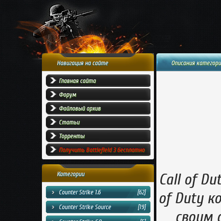
Навигация на сайте
Описания категории:
Главная сайта
Форум
Файловый архив
Статьи
Торренты
Получить Battlefield 3 бесплатно
Категории
Call of Du
Counter Strike 1.6
[62]
of Duty 
Counter Strike Source
[19]
своим 