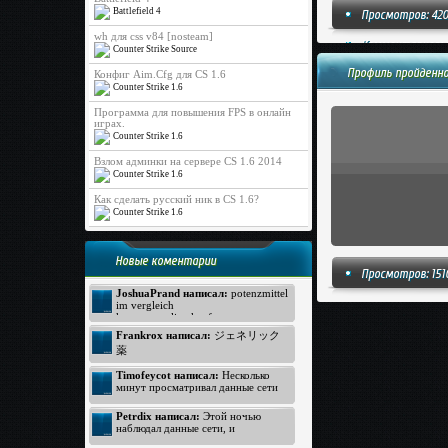
Battlefield 4
Просмотров: 42
wh для css v84 [nosteam]
Комментариев: 
Counter Strike Source
Профиль пройденно
Конфиг Aim.Cfg для CS 1.6
Counter Strike 1.6
Программа для повышения FPS в онлайн
играх.
Counter Strike 1.6
Взлом админки на сервере CS 1.6 2014
Counter Strike 1.6
Как сделать русский ник в CS 1.6?
Counter Strike 1.6
Новые коментарии
Просмотров: 151
JoshuaPrand написал:
potenzmittel
im vergleich
kamagra online kaufen
Viagra Generica ohne Rezept
Frankrox написал:
ジェネリック
https://www.rezeptfrei-viagra.com -
薬
pde hemmer
generika apotheke
ジェネリック バイアグラ
Timofeycot написал:
Несколько
Kamagra ohne Rezept
バイアグラ 価格
минут просматривал данные сети
http://www.kokun.net/offers/orlistat -
интернет, неожиданно к своему
オルリスタット
удивлению открыл прелестный
Petrdix написал:
Этой ночью
ジェネリック
вебсайт. Посмотрите: http://lmp-
наблюдал данные сети, и
174.biz - лмп174 . Для меня
ジェネリック
неожиданно к своему восторгу
данный вебсайт произвел хорошее