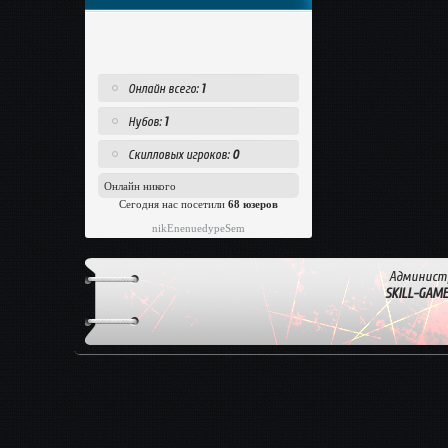
Онлайн всего:
1
Нубов:
1
Скилловых игроков:
0
Онлайн никого
Сегодня нас посетили
68 юзеров
nikEnenuedypeSem
Админист
SKILL-GAM