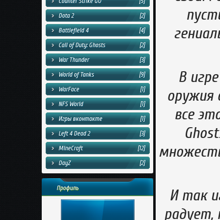
Counter Strike GO
[5]
пусти
Dota 2
[2]
гениал
Battlefield 4
[4]
Call of Duty: Ghosts
[2]
War Thunder
[3]
В игре
World of Tanks
[9]
WarFace
[1]
оружия 
NFS World
[1]
все это
Игры вконтакте
[1]
Ghost
Left 4 Dead 2
[3]
множеств
MineCraft
[12]
DayZ
[2]
Профиль
И так и
радует,