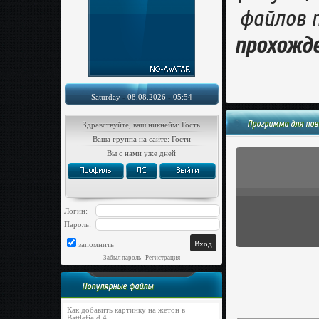
файлов п
прохожде
Saturday - 08.08.2026 - 05:54
Программа для пов
Здравствуйте, ваш никнейм: Гость
Ваша группа на сайте: Гости
Вы с нами уже дней
Логин:
Пароль:
запомнить
Забыл пароль
|
Регистрация
Популярные файлы
Как добавить картинку на жетон в
Battlefield 4