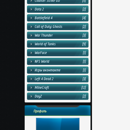
Counter Strike GO
[5]
Dota 2
[2]
Battlefield 4
[4]
Call of Duty: Ghosts
[2]
War Thunder
[3]
World of Tanks
[9]
WarFace
[1]
NFS World
[1]
Игры вконтакте
[1]
Left 4 Dead 2
[3]
MineCraft
[12]
DayZ
[2]
Профиль