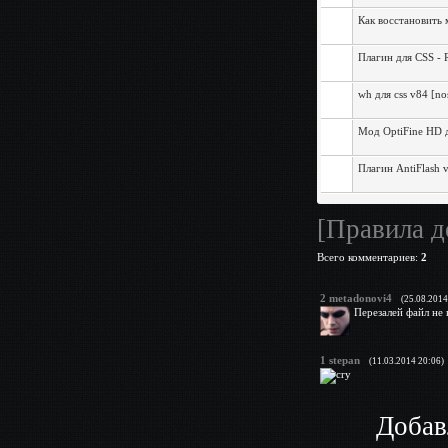
Как восстановить м
Плагин для CSS 
wh для css v84 [no
Мод OptiFine HD д
Плагин AntiFlash v
[Правила д
Всего комментариев
:
2
2
metadonovi4
(25.08.2014
Перезалей файл не
1
stepan
(11.03.2014 20:06)
Добав