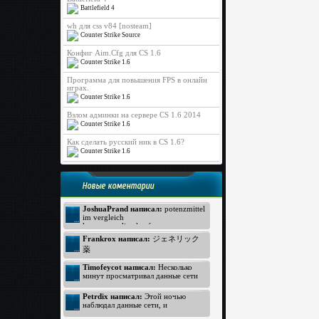
Battlefield 4
wh для css v84 [nosteam]
Counter Strike Source
Конфиг Aim.Cfg для CS 1.6
Counter Strike 1.6
Программа для повышения FPS в онлайн
играх.
Counter Strike 1.6
Взлом админки на сервере CS 1.6 2014
Counter Strike 1.6
Как сделать русский ник в CS 1.6?
Counter Strike 1.6
Новые коментарии
JoshuaPrand написал:
potenzmittel
im vergleich
kamagra online kaufen
Viagra Generica ohne Rezept
Frankrox написал:
ジェネリック
https://www.rezeptfrei-viagra.com -
薬
pde hemmer
generika apotheke
ジェネリック バイアグラ
Timofeycot написал:
Несколько
Kamagra ohne Rezept
バイアグラ 価格
минут просматривал данные сети
http://www.kokun.net/offers/orlistat -
интернет, неожиданно к своему
オルリスタット
удивлению открыл прелестный
Petrdix написал:
Этой ночью
ジェネリック
вебсайт. Посмотрите: http://lmp-
наблюдал данные сети, и
174.biz - лмп174 . Для меня
ジェネリック
неожиданно к своему восторгу
данный вебсайт произвел хорошее