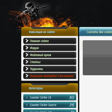
Навигация на сайте
Скачать Как создать
Главная сайта
Форум
Файловый архив
Статьи
Торренты
Получить Battlefield 3 бесплатно
Категории
Counter Strike 1.6
[62]
Counter Strike Source
[19]