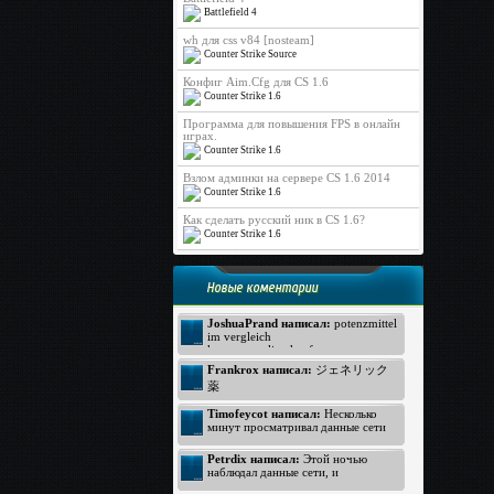
Battlefield 4
wh для css v84 [nosteam]
Counter Strike Source
Конфиг Aim.Cfg для CS 1.6
Counter Strike 1.6
Программа для повышения FPS в онлайн
играх.
Counter Strike 1.6
Взлом админки на сервере CS 1.6 2014
Counter Strike 1.6
Как сделать русский ник в CS 1.6?
Counter Strike 1.6
Новые коментарии
JoshuaPrand написал:
potenzmittel
im vergleich
kamagra online kaufen
Viagra Generica ohne Rezept
Frankrox написал:
ジェネリック
https://www.rezeptfrei-viagra.com -
薬
pde hemmer
generika apotheke
ジェネリック バイアグラ
Timofeycot написал:
Несколько
Kamagra ohne Rezept
バイアグラ 価格
минут просматривал данные сети
http://www.kokun.net/offers/orlistat -
интернет, неожиданно к своему
オルリスタット
удивлению открыл прелестный
Petrdix написал:
Этой ночью
ジェネリック
вебсайт. Посмотрите: http://lmp-
наблюдал данные сети, и
174.biz - лмп174 . Для меня
ジェネリック
неожиданно к своему восторгу
данный вебсайт произвел хорошее