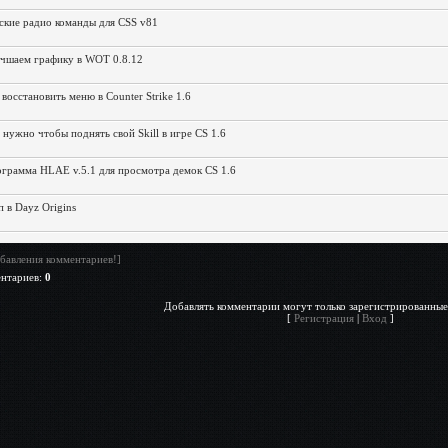
ские радио команды для CSS v81
чшаем графику в WOT 0.8.12
 восстановить меню в Counter Strike 1.6
 нужно чтобы поднять свой Skill в игре CS 1.6
грамма HLAE v.5.1 для просмотра демок CS 1.6
 в Dayz Origins
бавления комментариев!]
ентариев
:
0
Добавлять комментарии могут только зарегистрированные
[
Регистрация
|
Вход
]