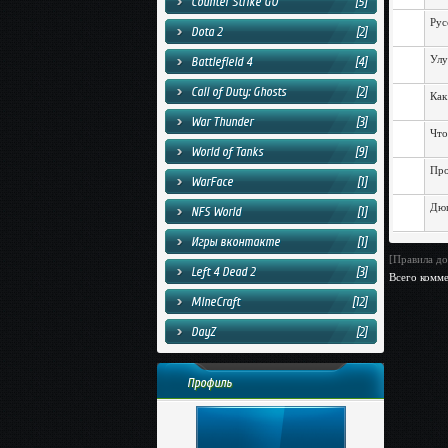
Counter Strike GO
[5]
Рус
Dota 2
[2]
Улу
Battlefield 4
[4]
Call of Duty: Ghosts
[2]
Как
War Thunder
[3]
Что
World of Tanks
[9]
Про
WarFace
[1]
Дюп
NFS World
[1]
Игры вконтакте
[1]
[Правила до
Left 4 Dead 2
[3]
Всего комм
MineCraft
[12]
DayZ
[2]
Профиль