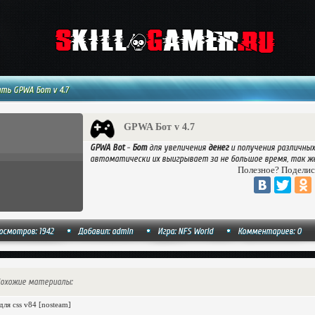
ть GPWA Бот v 4.7
GPWA Бот v 4.7
GPWA Bot
-
Бот
для увеличения
денег
и получения различны
автоматически их выигрывает за не большое время, так же
Полезное? Поделис
осмотров: 1942
Добавил:
admin
Игра: NFS World
Комментариев: 0
охожие материалы:
для css v84 [nosteam]