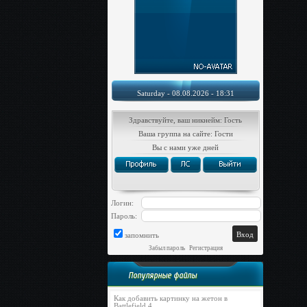
Saturday - 08.08.2026 - 18:31
Здравствуйте, ваш никнейм: Гость
Ваша группа на сайте: Гости
Вы с нами уже дней
Логин:
Пароль:
запомнить
Забыл пароль
|
Регистрация
Популярные файлы
Как добавить картинку на жетон в
Battlefield 4