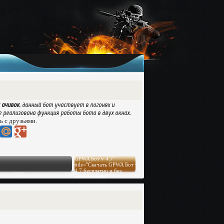
х
ачивок
, данный бот участвует в погонях и
 реализована функция работы бота в двух окнах.
ь с друзьями.
GPWA Бот v 4.7"
title="Скачать GPWA Бот v
4.7 бесплатно и без
регистрации"
target="_blank">Скачать
файл