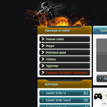
Навигация на сайте
Скача
Главная сайта
Форум
Файловый архив
Статьи
Торренты
Получить Battlefield 3 бесплатно
Пр
Категории
Counter Strike 1.6
[62]
П
Counter Strike Source
[19]
wh 