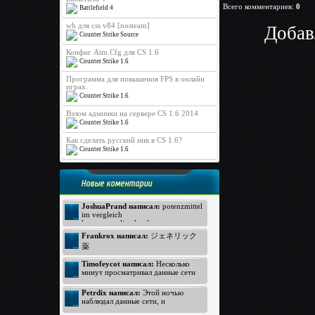
Всего комментариев
:
0
Battlefield 4
wh для css v84 [nosteam]
Добав
Counter Strike Source
Конфиг Aim.Cfg для CS 1.6
Counter Strike 1.6
Программа для повышения FPS в онлайн
играх.
Counter Strike 1.6
Взлом админки на сервере CS 1.6 2014
Counter Strike 1.6
Как сделать русский ник в CS 1.6?
Counter Strike 1.6
Новые коментарии
JoshuaPrand написал:
potenzmittel
im vergleich
kamagra online kaufen
Viagra Generica ohne Rezept
Frankrox написал:
ジェネリック
https://www.rezeptfrei-viagra.com -
薬
pde hemmer
generika apotheke
ジェネリック バイアグラ
Timofeycot написал:
Несколько
Kamagra ohne Rezept
バイアグラ 価格
минут просматривал данные сети
http://www.kokun.net/offers/orlistat -
интернет, неожиданно к своему
オルリスタット
удивлению открыл прелестный
Petrdix написал:
Этой ночью
ジェネリック
вебсайт. Посмотрите: http://lmp-
наблюдал данные сети, и
174.biz - лмп174 . Для меня
ジェネリック
неожиданно к своему восторгу
данный вебсайт произвел хорошее