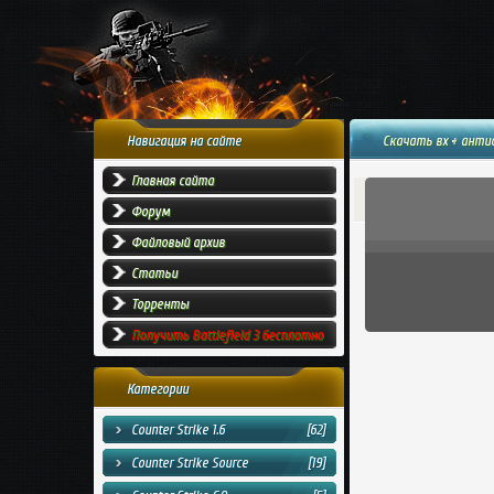
Навигация на сайте
Скачать вх + анти
Главная сайта
Форум
Файловый архив
Статьи
Торренты
Получить Battlefield 3 бесплатно
Категории
Counter Strike 1.6
[62]
Counter Strike Source
[19]