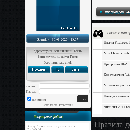
Просмотров: 547
Похожие мате
Saturday - 08.08.2026 - 23:07
Плагин Privileges 
Здравствуйте, ваш никнейм: Гость
Мод Clever Zombi
Ваша группа на сайте: Гости
Вы с нами уже дней
Программа HLAE v
Как отключить Wea
Модели террорист
Логин:
Пароль:
Посадка самолета
запомнить
Забыл пароль
|
Регистрация
Анти-чит 2014 год
Популярные файлы
[Правила д
Как добавить картинку на жетон в
Battlefield 4