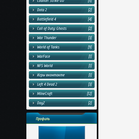
Counter Strike GO
[5]
Dota 2
[2]
Battlefield 4
[4]
Call of Duty: Ghosts
[2]
War Thunder
[3]
World of Tanks
[9]
WarFace
[1]
NFS World
[1]
Игры вконтакте
[1]
Left 4 Dead 2
[3]
MineCraft
[12]
DayZ
[2]
Профиль