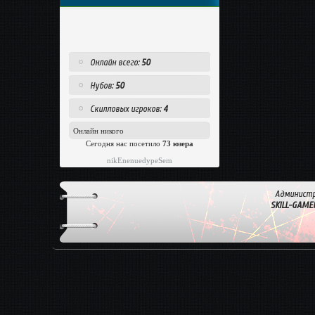
Онлайн всего:
50
Нубов:
50
Скилловых игроков:
4
Онлайн никого
Сегодня нас посетило
73 юзера
nikEnenuedypeSem
Администр
SKILL-GAME