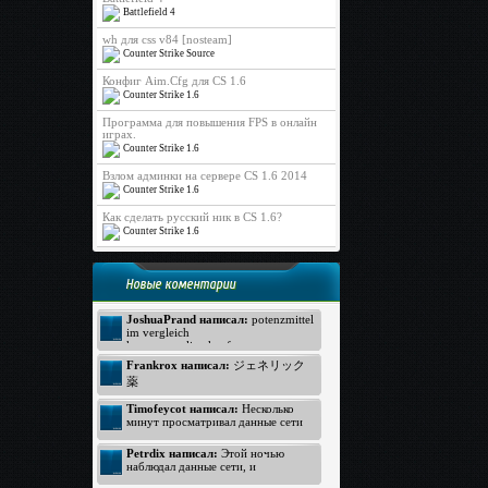
Battlefield 4
wh для css v84 [nosteam]
Counter Strike Source
Конфиг Aim.Cfg для CS 1.6
Counter Strike 1.6
Программа для повышения FPS в онлайн
играх.
Counter Strike 1.6
Взлом админки на сервере CS 1.6 2014
Counter Strike 1.6
Как сделать русский ник в CS 1.6?
Counter Strike 1.6
Новые коментарии
JoshuaPrand написал:
potenzmittel
im vergleich
kamagra online kaufen
Viagra Generica ohne Rezept
Frankrox написал:
ジェネリック
https://www.rezeptfrei-viagra.com -
薬
pde hemmer
generika apotheke
ジェネリック バイアグラ
Timofeycot написал:
Несколько
Kamagra ohne Rezept
バイアグラ 価格
минут просматривал данные сети
http://www.kokun.net/offers/orlistat -
интернет, неожиданно к своему
オルリスタット
удивлению открыл прелестный
Petrdix написал:
Этой ночью
ジェネリック
вебсайт. Посмотрите: http://lmp-
наблюдал данные сети, и
174.biz - лмп174 . Для меня
ジェネリック
неожиданно к своему восторгу
данный вебсайт произвел хорошее