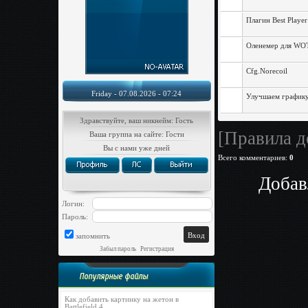
Плагин Best Player
Оленемер для WOT
Cfg.Norecoil
Friday - 07.08.2026 - 07:24
Улучшаем графику
Здравствуйте, ваш никнейм: Гость
[Правила д
Ваша группа на сайте: Гости
Вы с нами уже дней
Всего комментариев
:
0
Добав
Логин:
Пароль:
запомнить
Забыл пароль
|
Регистрация
Популярные файлы
Как добавить картинку на жетон в
Battlefield 4