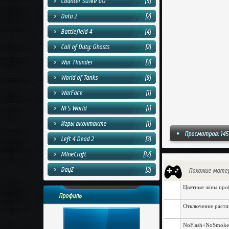
Counter Strike GO
[5]
Dota 2
[2]
Battlefield 4
[4]
Call of Duty: Ghosts
[2]
War Thunder
[3]
World of Tanks
[9]
WarFace
[1]
NFS World
[1]
Игры вконтакте
[1]
Просмотров: 145
Left 4 Dead 2
[3]
MineCraft
[12]
DayZ
[2]
Похожие мате
Цветные зоны проб
Профиль
Отключение растит
NoFlash+NoSmoke