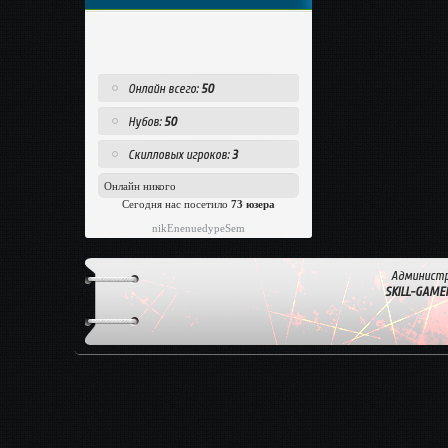
Онлайн всего:
50
Нубов:
50
Скилловых игроков:
3
Онлайн никого
Сегодня нас посетило
73 юзера
nikEnenuedypeSem
Администр
SKILL-GAME