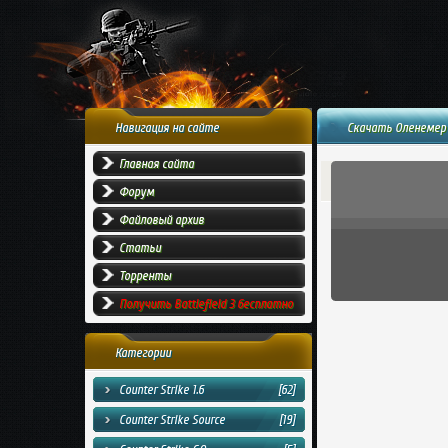
Навигация на сайте
Скачать Оленемер 
Главная сайта
Форум
Файловый архив
Статьи
Торренты
Получить Battlefield 3 бесплатно
Категории
Counter Strike 1.6
[62]
Counter Strike Source
[19]